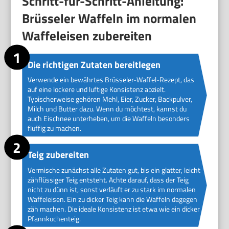
Schritt-für-Schritt-Anleitung:
Brüsseler Waffeln im normalen
Waffeleisen zubereiten
Die richtigen Zutaten bereitlegen
Verwende ein bewährtes Brüsseler-Waffel-Rezept, das
auf eine lockere und luftige Konsistenz abzielt.
Typischerweise gehören Mehl, Eier, Zucker, Backpulver,
Milch und Butter dazu. Wenn du möchtest, kannst du
auch Eischnee unterheben, um die Waffeln besonders
fluffig zu machen.
Teig zubereiten
Vermische zunächst alle Zutaten gut, bis ein glatter, leicht
zähflüssiger Teig entsteht. Achte darauf, dass der Teig
nicht zu dünn ist, sonst verläuft er zu stark im normalen
Waffeleisen. Ein zu dicker Teig kann die Waffeln dagegen
zäh machen. Die ideale Konsistenz ist etwa wie ein dicker
Pfannkuchenteig.