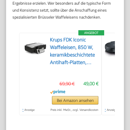
Ergebnisse erzielen. Wer besonders auf die typische Form
und Konsistenz setzt, sollte über die Anschaffung eines
spezialisierten Brüsseler Waffeleisens nachdenken.
ANGEBOT
Krups FDK Iconic
Waffeleisen, 850 W,
keramikbeschichtete
Antihaft-Platten,
ikonisches Design,
vertikale
69,90 €
49,00 €
Aufbewahrung,
benutzerfreundlich,
Schwarz/Edelstahl,
Bei Amazon ansehen
FDK261
*
Anzeige
Preis inkl. MwSt., zzgl. Versandkosten
*
Anzeige