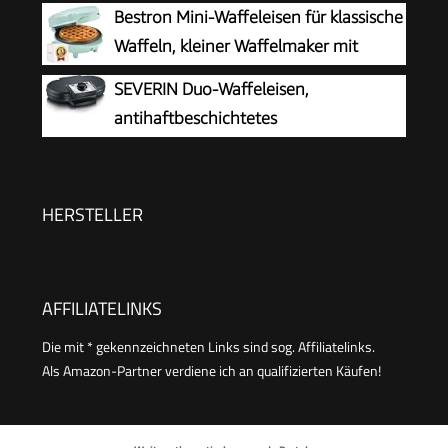
Bestron Mini-Waffeleisen für klassische
Waffeln, kleiner Waffelmaker mit
Antihaftbeschichtung, für
SEVERIN Duo-Waffeleisen,
Kindergeburtstage, Familienfeiern, Ostern oder
antihaftbeschichtetes
Weihnachten, Retro Design, 550 Watt, Farbe:
Doppelwaffeleisen für zwei klassische
Mint único
Herzwaffeln, Herzwaffeleisen im Slim-Design,
ca. 1.200 W Leistung, schwarz, WA 2106
HERSTELLER
AFFILIATELINKS
Die mit * gekennzeichneten Links sind sog. Affiliatelinks.
Als Amazon-Partner verdiene ich an qualifizierten Käufen!