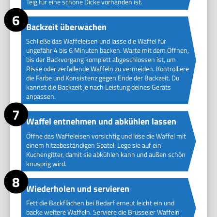
Teig für eine schöne Dicke vorhanden ist.
Backzeit überwachen
Schließe das Waffeleisen und lasse die Waffel für
ungefähr 4 bis 6 Minuten backen. Warte mit dem Öffnen,
bis der Backvorgang komplett abgeschlossen ist, um
Risse oder zerfallende Waffeln zu vermeiden. Kontrolliere
die Farbe und Konsistenz gegen Ende der Backzeit. Du
kannst die Backzeit je nach Leistung deines Geräts
anpassen.
Waffel entnehmen und abkühlen lassen
Öffne das Waffeleisen vorsichtig und löse die Waffel mit
einem hitzebeständigen Spatel. Lege sie auf ein
Kuchengitter, damit sie abkühlen kann und außen schön
knusprig wird.
Wiederholen und servieren
Fett die Backflächen bei Bedarf erneut leicht ein und
backe weitere Waffeln. Serviere die Brüsseler Waffeln