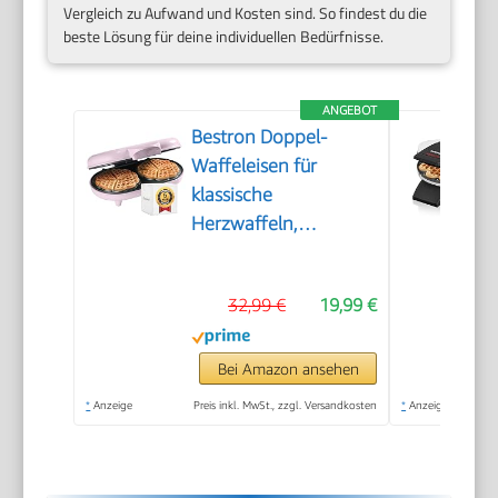
Vergleich zu Aufwand und Kosten sind. So findest du die
beste Lösung für deine individuellen Bedürfnisse.
ANGEBOT
Bestron Doppel-
Waffeleisen für
klassische
Herzwaffeln,
Herzwaffeleisen mit
Backampel &
32,99 €
19,99 €
Antihaftbeschichtung,
ideal für
Kindergeburtstage,
Bei Amazon ansehen
Ostern &
*
Anzeige
Preis inkl. MwSt., zzgl. Versandkosten
*
Anzeige
Weihnachten, Farbe:
Rosa