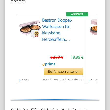
möchtest.
ANGEBOT
Bestron Doppel-
Waffeleisen für
klassische
Herzwaffeln,
Herzwaffeleisen mit
Backampel &
32,99 €
19,99 €
Antihaftbeschichtung,
ideal für
Kindergeburtstage,
Bei Amazon ansehen
Ostern &
*
Anzeige
Preis inkl. MwSt., zzgl. Versandkosten
*
Anzeige
Weihnachten, Farbe:
Rosa