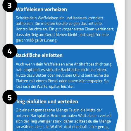
Waffeleisen vorheizen
Schalte dein Waffeleisen ein und lasse es komplett
aufheizen. Die meisten Geräte zeigen das mit einer
Kontrollleuchte an. Ein gut vorgeheiztes Eisen verhindert,
dass der Teig am Gerät kleben bleibt und sorgt für eine
gleichmäßige Bräunung.
Backfläche einfetten
Auch wenn dein Waffeleisen eine Antihaftbeschichtung
hat, empfiehlt es sich, die Backfläche leicht zu fetten.
Nutze dazu Butter oder neutrales Öl und bestreiche die
Platten mit einem Pinsel oder einem Küchenpapier. So
löst sich die Waffel später leichter.
Teig einfüllen und verteilen
Gib eine angemessene Menge Teig in die Mitte der
unteren Backplatte. Beim normalen Waffeleisen verteilt
sich der Teig weniger stark, daher solltest du die Menge
so wählen, dass die Waffel nicht überläuft, aber genug