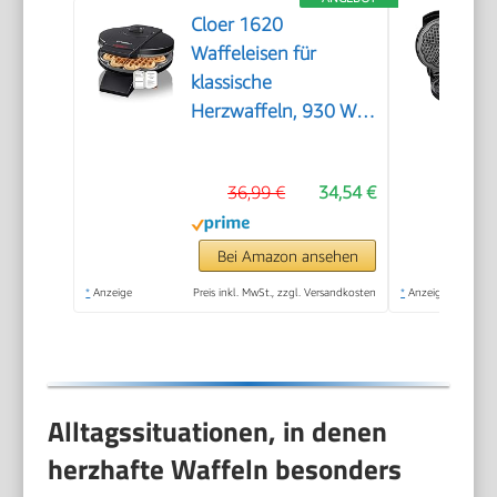
Cloer 1620
Waffeleisen für
klassische
Herzwaffeln, 930 W,
Waffelgröße 15,5 cm,
stufenlos wählbarer
36,99 €
34,54 €
Bräunungsgrad,
schwarz
Bei Amazon ansehen
*
Anzeige
Preis inkl. MwSt., zzgl. Versandkosten
*
Anzeige
Alltagssituationen, in denen
herzhafte Waffeln besonders