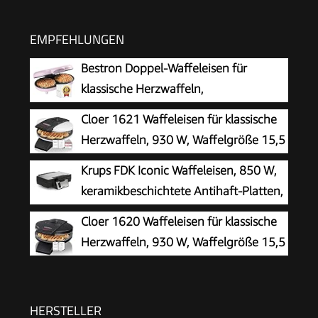
EMPFEHLUNGEN
Bestron Doppel-Waffeleisen für
klassische Herzwaffeln,
Herzwaffeleisen mit Backampel &
Cloer 1621 Waffeleisen für klassische
Antihaftbeschichtung, ideal für
Herzwaffeln, 930 W, Waffelgröße 15,5
Kindergeburtstage, Ostern & Weihnachten,
cm, stufenlos wählbarer
Krups FDK Iconic Waffeleisen, 850 W,
Farbe: Rosa
Bräunungsgrad, weiß, Metall
keramikbeschichtete Antihaft-Platten,
ikonisches Design, vertikale
Cloer 1620 Waffeleisen für klassische
Aufbewahrung, benutzerfreundlich,
Herzwaffeln, 930 W, Waffelgröße 15,5
Schwarz/Edelstahl, FDK261
cm, stufenlos wählbarer
Bräunungsgrad, schwarz
HERSTELLER