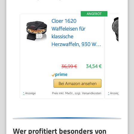
ANGEBOT
Cloer 1620
Waffeleisen für
klassische
Herzwaffeln, 930 W,
Waffelgröße 15,5 cm,
stufenlos wählbarer
36,99 €
34,54 €
Bräunungsgrad,
schwarz
Bei Amazon ansehen
*
Anzeige
Preis inkl. MwSt., zzgl. Versandkosten
*
Anzeige
Wer profitiert besonders von