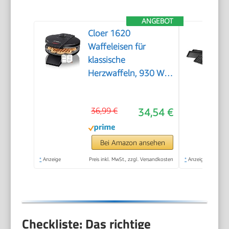
ANGEBOT
Cloer 1620
Waffeleisen für
klassische
Herzwaffeln, 930 W,
Waffelgröße 15,5 cm,
stufenlos wählbarer
36,99 €
34,54 €
Bräunungsgrad,
schwarz
Bei Amazon ansehen
*
Anzeige
Preis inkl. MwSt., zzgl. Versandkosten
*
Anzeige
Checkliste: Das richtige