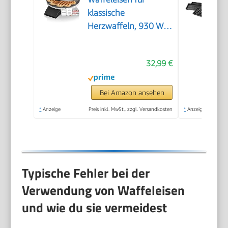
klassische
Herzwaffeln, 930 W,
Waffelgröße 15,5 cm,
stufenlos wählbarer
32,99 €
Bräunungsgrad, weiß,
Metall
Bei Amazon ansehen
*
Anzeige
Preis inkl. MwSt., zzgl. Versandkosten
*
Anzeige
Typische Fehler bei der
Verwendung von Waffeleisen
und wie du sie vermeidest