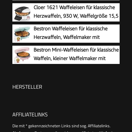
cm, stufenlos wählbarer
Cloer 1621 Waffeleisen für klassische
Bräunungsgrad, schwarz
Herzwaffeln, 930 W, Waffelgröße 15,5
cm, stufenlos wählbarer
Bestron Waffeleisen für klassische
Bräunungsgrad, weiß, Metall
Herzwaffeln, Waffelmaker mit
Antihaftbeschichtung für Waffeln in
Bestron Mini-Waffeleisen für klassische
Herzform, Retro Design, 700 Watt, Farbe: Mint
Waffeln, kleiner Waffelmaker mit
Antihaftbeschichtung, für
Kindergeburtstage, Familienfeiern, Ostern oder
Weihnachten, Retro Design, 550 Watt, Farbe:
HERSTELLER
Rosa
AFFILIATELINKS
Die mit * gekennzeichneten Links sind sog. Affiliatelinks.