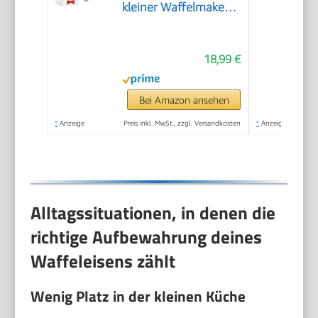
kleiner Waffelmaker
mit
Antihaftbeschichtung,
18,99 €
für
Kindergeburtstage,
Familienfeiern,
Bei Amazon ansehen
Ostern oder
*
Anzeige
Preis inkl. MwSt., zzgl. Versandkosten
*
Anzeige
Weihnachten, Retro
Design, 550 Watt,
Farbe: Mint único
Alltagssituationen, in denen die
richtige Aufbewahrung deines
Waffeleisens zählt
Wenig Platz in der kleinen Küche