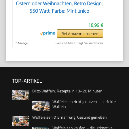
Ostern oder Weihnachten, Retro Design,
550 Watt, Farbe: Mint único
18,99 €
Bei Amazon ansehen
*
Anzeige
Preis inkl. MwSt., zzgl. Versandkosten
TOP-ARTIKEL
Blitz-Waffeln: Rezepte in 10–20 Minuten
Waffeleisen richtig nutzen – perfekte
Waffeln
Waffeleisen & Ernährung: Gesund genießen
Waffeleisen kaufen – die ultimative