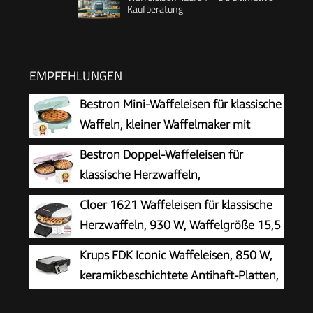
Kaufberatung
EMPFEHLUNGEN
Bestron Mini-Waffeleisen für klassische
Waffeln, kleiner Waffelmaker mit
Antihaftbeschichtung, für
Bestron Doppel-Waffeleisen für
Kindergeburtstage, Familienfeiern, Ostern oder
klassische Herzwaffeln,
Weihnachten, Retro Design, 550 Watt, Farbe:
Herzwaffeleisen mit Backampel &
Cloer 1621 Waffeleisen für klassische
Mint único
Antihaftbeschichtung, ideal für
Herzwaffeln, 930 W, Waffelgröße 15,5
Kindergeburtstage, Ostern & Weihnachten,
cm, stufenlos wählbarer
Krups FDK Iconic Waffeleisen, 850 W,
Farbe: Rosa
Bräunungsgrad, weiß, Metall
keramikbeschichtete Antihaft-Platten,
ikonisches Design, vertikale