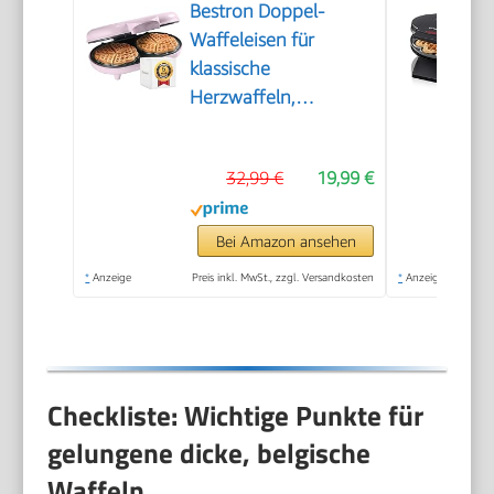
Bestron Doppel-
Waffeleisen für
klassische
Herzwaffeln,
Herzwaffeleisen mit
Backampel &
32,99 €
19,99 €
Antihaftbeschichtung,
ideal für
Kindergeburtstage,
Bei Amazon ansehen
Ostern &
*
Anzeige
Preis inkl. MwSt., zzgl. Versandkosten
*
Anzeige
Weihnachten, Farbe:
Rosa
Checkliste: Wichtige Punkte für
gelungene dicke, belgische
Waffeln