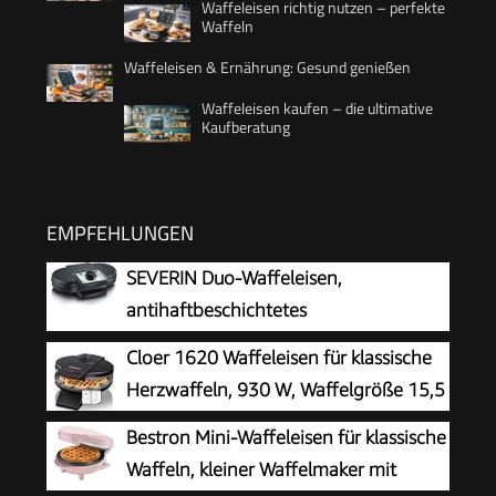
Waffeleisen richtig nutzen – perfekte
Waffeln
Waffeleisen & Ernährung: Gesund genießen
Waffeleisen kaufen – die ultimative
Kaufberatung
EMPFEHLUNGEN
SEVERIN Duo-Waffeleisen,
antihaftbeschichtetes
Doppelwaffeleisen für zwei klassische
Cloer 1620 Waffeleisen für klassische
Herzwaffeln, Herzwaffeleisen im Slim-Design,
Herzwaffeln, 930 W, Waffelgröße 15,5
ca. 1.200 W Leistung, schwarz, WA 2106
cm, stufenlos wählbarer
Bestron Mini-Waffeleisen für klassische
Bräunungsgrad, schwarz
Waffeln, kleiner Waffelmaker mit