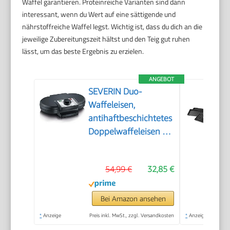
Waffel garantieren. Proteinreiche Varianten sind dann
interessant, wenn du Wert auf eine sättigende und
nährstoffreiche Waffel legst. Wichtig ist, dass du dich an die
jeweilige Zubereitungszeit hältst und den Teig gut ruhen
lässt, um das beste Ergebnis zu erzielen.
ANGEBOT
SEVERIN Duo-
Waffeleisen,
antihaftbeschichtetes
Doppelwaffeleisen für
zwei klassische
Herzwaffeln,
54,99 €
32,85 €
Herzwaffeleisen im
Slim-Design, ca. 1.200
W Leistung, schwarz,
Bei Amazon ansehen
WA 2106
*
Anzeige
Preis inkl. MwSt., zzgl. Versandkosten
*
Anzeige