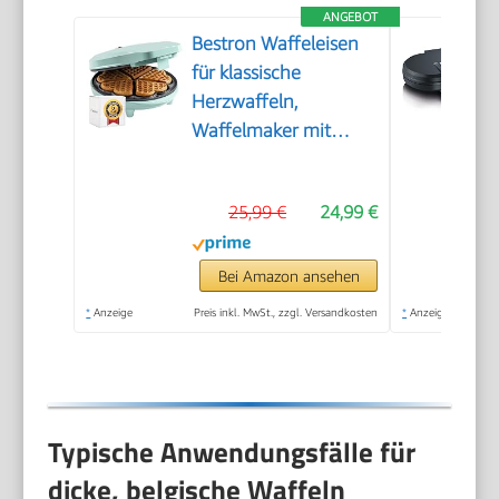
ANGEBOT
Bestron Waffeleisen
für klassische
Herzwaffeln,
Waffelmaker mit
Antihaftbeschichtung
für Waffeln in
25,99 €
24,99 €
Herzform, Retro
Design, 700 Watt,
Farbe: Mint
Bei Amazon ansehen
*
Anzeige
Preis inkl. MwSt., zzgl. Versandkosten
*
Anzeige
Typische Anwendungsfälle für
dicke, belgische Waffeln