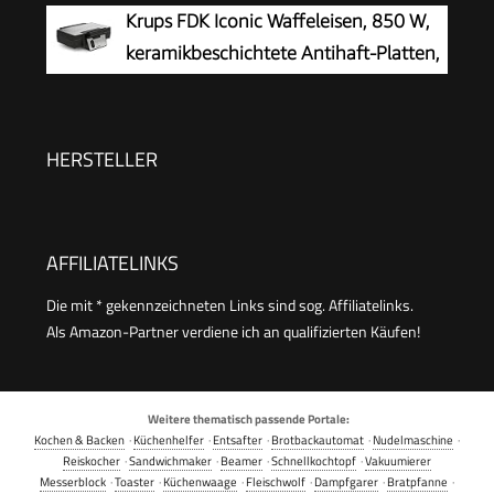
Antihaftbeschichtung, für Kindergeburtstage,
Krups FDK Iconic Waffeleisen, 850 W,
Familienfeiern, Ostern oder Weihnachten, Retro
keramikbeschichtete Antihaft-Platten,
Design, 550 Watt, Farbe: Rosa
ikonisches Design, vertikale
Aufbewahrung, benutzerfreundlich,
Schwarz/Edelstahl, FDK261
HERSTELLER
AFFILIATELINKS
Die mit * gekennzeichneten Links sind sog. Affiliatelinks.
Als Amazon-Partner verdiene ich an qualifizierten Käufen!
Weitere thematisch passende Portale:
Kochen & Backen
·
Küchenhelfer
·
Entsafter
·
Brotbackautomat
·
Nudelmaschine
·
Reiskocher
·
Sandwichmaker
·
Beamer
·
Schnellkochtopf
·
Vakuumierer
Messerblock
·
Toaster
·
Küchenwaage
·
Fleischwolf
·
Dampfgarer
·
Bratpfanne
·