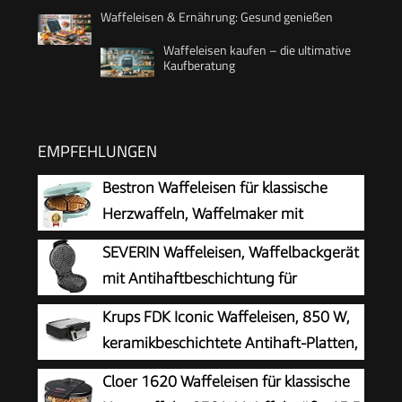
Waffeleisen & Ernährung: Gesund genießen
Waffeleisen kaufen – die ultimative
Kaufberatung
EMPFEHLUNGEN
Bestron Waffeleisen für klassische
Herzwaffeln, Waffelmaker mit
Antihaftbeschichtung für Waffeln in
SEVERIN Waffeleisen, Waffelbackgerät
Herzform, Retro Design, 700 Watt, Farbe: Mint
mit Antihaftbeschichtung für
klassische Herzwaffeln, platzsparend
Krups FDK Iconic Waffeleisen, 850 W,
und praktisch, ca. 1.300 W Leistung,
keramikbeschichtete Antihaft-Platten,
schwarz/Edelstal, WA 2103
ikonisches Design, vertikale
Cloer 1620 Waffeleisen für klassische
Aufbewahrung, benutzerfreundlich,