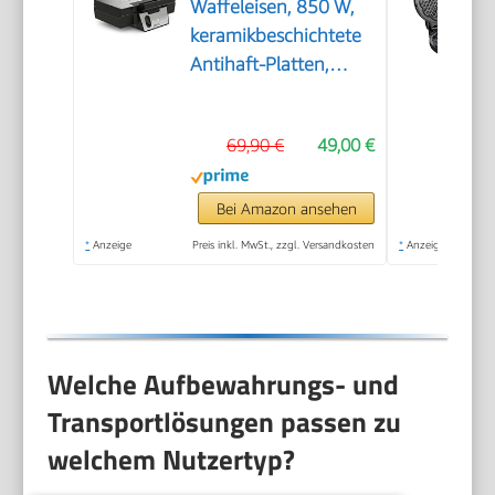
Waffeleisen, 850 W,
keramikbeschichtete
Antihaft-Platten,
ikonisches Design,
vertikale
69,90 €
49,00 €
Aufbewahrung,
benutzerfreundlich,
Schwarz/Edelstahl,
Bei Amazon ansehen
FDK261
*
Anzeige
Preis inkl. MwSt., zzgl. Versandkosten
*
Anzeige
Welche Aufbewahrungs- und
Transportlösungen passen zu
welchem Nutzertyp?