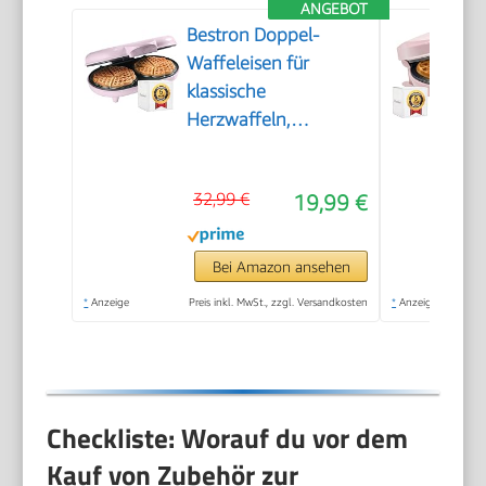
ANGEBOT
Bestron Doppel-
Waffeleisen für
klassische
Herzwaffeln,
Herzwaffeleisen mit
Backampel &
32,99 €
19,99 €
Antihaftbeschichtung,
ideal für
Kindergeburtstage,
Bei Amazon ansehen
Ostern &
*
Anzeige
Preis inkl. MwSt., zzgl. Versandkosten
*
Anzeige
Weihnachten, Farbe:
Rosa
Checkliste: Worauf du vor dem
Kauf von Zubehör zur