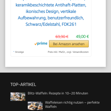
keramikbeschichtete Antihaft-Platten,
ikonisches Design, vertikale
Aufbewahrung, benutzerfreundlich,
Schwarz/Edelstahl, FDK261
69,90 €
49,00 €
Bei Amazon ansehen
*
Anzeige
Preis inkl. MwSt., zzgl. Versandkosten
TOP-ARTIKEL
Blitz-Waffeln: Rezepte in 10–20 Minuten
Waffeleisen richtig nutzen – perfekte
Waffeln