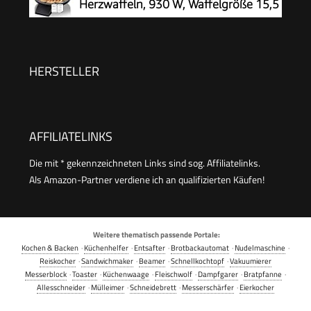
Herzwaffeln, 930 W, Waffelgröße 15,5
Schwarz/Edelstahl, FDK261
cm, stufenlos wählbarer
Bräunungsgrad, schwarz
HERSTELLER
AFFILIATELINKS
Die mit * gekennzeichneten Links sind sog. Affiliatelinks.
Als Amazon-Partner verdiene ich an qualifizierten Käufen!
Weitere thematisch passende Portale:
Kochen & Backen
·
Küchenhelfer
·
Entsafter
·
Brotbackautomat
·
Nudelmaschine
·
Reiskocher
·
Sandwichmaker
·
Beamer
·
Schnellkochtopf
·
Vakuumierer
Messerblock
·
Toaster
·
Küchenwaage
·
Fleischwolf
·
Dampfgarer
·
Bratpfanne
·
Allesschneider
·
Mülleimer
·
Schneidebrett
·
Messerschärfer
·
Eierkocher