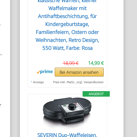
klassische Waffeln, kleiner
Waffelmaker mit
Antihaftbeschichtung, für
e
Kindergeburtstage,
Familienfeiern, Ostern oder
Weihnachten, Retro Design,
550 Watt, Farbe: Rosa
18,99 €
14,99 €
Bei Amazon ansehen
*
Anzeige
Preis inkl. MwSt., zzgl. Versandkosten
ANGEBOT
r
SEVERIN Duo-Waffeleisen,