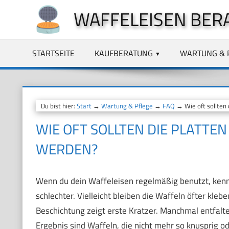
Zum
WAFFELEISEN BER
Inhalt
springen
STARTSEITE
KAUFBERATUNG
WARTUNG & 
Du bist hier:
Start
→
Wartung & Pflege
→
FAQ
→ Wie oft sollten 
WIE OFT SOLLTEN DIE PLATTE
WERDEN?
Wenn du dein Waffeleisen regelmäßig benutzt, kenns
schlechter. Vielleicht bleiben die Waffeln öfter klebe
Beschichtung zeigt erste Kratzer. Manchmal entfalte
Ergebnis sind Waffeln, die nicht mehr so knusprig 