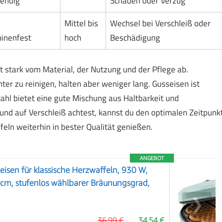
endig
Schäden oder Verzug
Mittel bis
Wechsel bei Verschleiß oder
inenfest
hoch
Beschädigung
 stark vom Material, der Nutzung und der Pflege ab.
hter zu reinigen, halten aber weniger lang. Gusseisen ist
ahl bietet eine gute Mischung aus Haltbarkeit und
 und auf Verschleiß achtest, kannst du den optimalen Zeitpunk
eln weiterhin in bester Qualität genießen.
ANGEBOT
eisen für klassische Herzwaffeln, 930 W,
cm, stufenlos wählbarer Bräunungsgrad,
❯
36,99 €
34,54 €