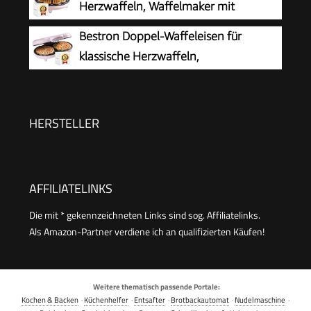
Herzwaffeln, Waffelmaker mit
schwarz/Edelstal, WA 2103
Antihaftbeschichtung für Waffeln in
Bestron Doppel-Waffeleisen für
Herzform, Retro Design, inklusive
klassische Herzwaffeln,
Rezeptvorschläge, 700 Watt, Farbe: Rosa
Herzwaffeleisen mit Backampel &
Antihaftbeschichtung, ideal für
Kindergeburtstage, Ostern & Weihnachten,
HERSTELLER
Farbe: Rosa
AFFILIATELINKS
Die mit * gekennzeichneten Links sind sog. Affiliatelinks.
Als Amazon-Partner verdiene ich an qualifizierten Käufen!
Weitere thematisch passende Portale:
Kochen & Backen
·
Küchenhelfer
·
Entsafter
·
Brotbackautomat
·
Nudelmaschine
·