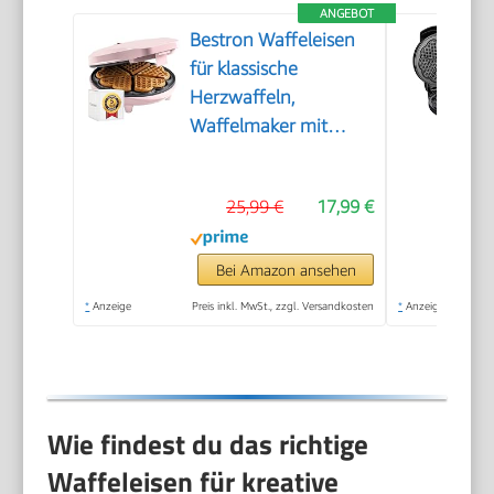
ANGEBOT
Bestron Waffeleisen
für klassische
Herzwaffeln,
Waffelmaker mit
Antihaftbeschichtung
für Waffeln in
25,99 €
17,99 €
Herzform, Retro
Design, inklusive
Rezeptvorschläge,
Bei Amazon ansehen
700 Watt, Farbe: Rosa
*
Anzeige
Preis inkl. MwSt., zzgl. Versandkosten
*
Anzeige
Wie findest du das richtige
Waffeleisen für kreative