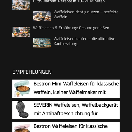
Blitz-Waffeln: Rezepte in 10–20 Minuten
Waffeleisen richtig nutzen – perfekte
Waffeln
Waffeleisen & Ernährung: Gesund genießen
Waffeleisen kaufen – die ultimative
Kaufberatung
EMPFEHLUNGEN
Bestron Mini-Waffeleisen für klassische
Waffeln, kleiner Waffelmaker mit
Antihaftbeschichtung, für
SEVERIN Waffeleisen, Waffelbackgerät
Kindergeburtstage, Familienfeiern, Ostern oder
mit Antihaftbeschichtung für
Weihnachten, Retro Design, 550 Watt, Farbe:
klassische Herzwaffeln, platzsparend
Bestron Waffeleisen für klassische
Mint único
und praktisch, ca. 1.300 W Leistung,