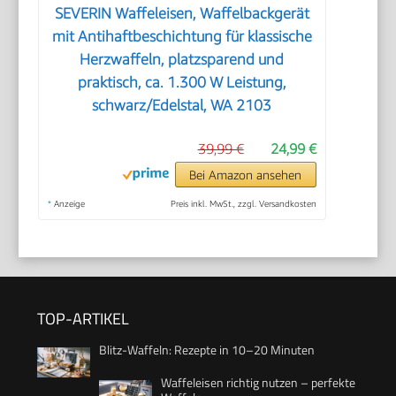
SEVERIN Waffeleisen, Waffelbackgerät
mit Antihaftbeschichtung für klassische
Herzwaffeln, platzsparend und
praktisch, ca. 1.300 W Leistung,
schwarz/Edelstal, WA 2103
39,99 €
24,99 €
Bei Amazon ansehen
*
Anzeige
Preis inkl. MwSt., zzgl. Versandkosten
TOP-ARTIKEL
Blitz-Waffeln: Rezepte in 10–20 Minuten
Waffeleisen richtig nutzen – perfekte