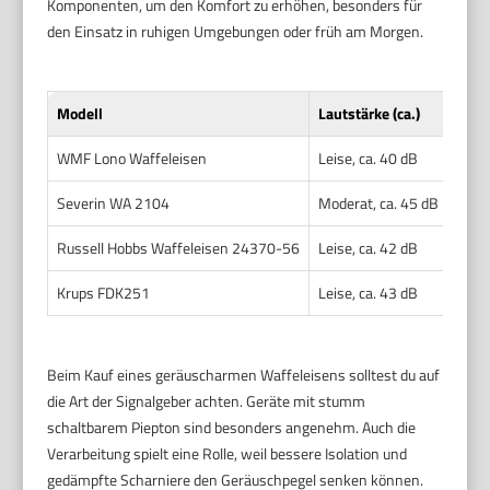
Komponenten, um den Komfort zu erhöhen, besonders für
den Einsatz in ruhigen Umgebungen oder früh am Morgen.
Modell
Lautstärke (ca.)
Leis
WMF Lono Waffeleisen
Leise, ca. 40 dB
100
Severin WA 2104
Moderat, ca. 45 dB
120
Russell Hobbs Waffeleisen 24370-56
Leise, ca. 42 dB
100
Krups FDK251
Leise, ca. 43 dB
100
Beim Kauf eines geräuscharmen Waffeleisens solltest du auf
die Art der Signalgeber achten. Geräte mit stumm
schaltbarem Piepton sind besonders angenehm. Auch die
Verarbeitung spielt eine Rolle, weil bessere Isolation und
gedämpfte Scharniere den Geräuschpegel senken können.