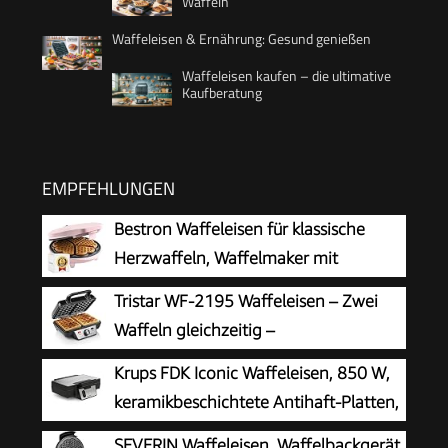
Waffeln
Waffeleisen & Ernährung: Gesund genießen
Waffeleisen kaufen – die ultimative
Kaufberatung
EMPFEHLUNGEN
Bestron Waffeleisen für klassische
Herzwaffeln, Waffelmaker mit
Antihaftbeschichtung für Waffeln in
Tristar WF-2195 Waffeleisen – Zwei
Herzform, Retro Design, inklusive
Waffeln gleichzeitig –
Rezeptvorschläge, 700 Watt, Farbe: Rosa
Edelstahlgehäuse,
Krups FDK Iconic Waffeleisen, 850 W,
Antihaftbeschichtung, 1000 W, einstellbarer
keramikbeschichtete Antihaft-Platten,
Thermostat für perfekte Bräunung,
ikonisches Design, vertikale
SEVERIN Waffeleisen, Waffelbackgerät
Kontrollleuchten, einfache Reinigung