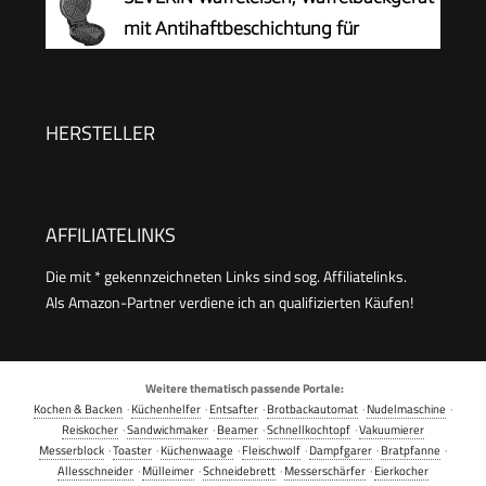
Aufbewahrung, benutzerfreundlich,
mit Antihaftbeschichtung für
Schwarz/Edelstahl, FDK261
klassische Herzwaffeln, platzsparend
und praktisch, ca. 1.300 W Leistung,
schwarz/Edelstal, WA 2103
HERSTELLER
AFFILIATELINKS
Die mit * gekennzeichneten Links sind sog. Affiliatelinks.
Als Amazon-Partner verdiene ich an qualifizierten Käufen!
Weitere thematisch passende Portale:
Kochen & Backen
·
Küchenhelfer
·
Entsafter
·
Brotbackautomat
·
Nudelmaschine
·
Reiskocher
·
Sandwichmaker
·
Beamer
·
Schnellkochtopf
·
Vakuumierer
Messerblock
·
Toaster
·
Küchenwaage
·
Fleischwolf
·
Dampfgarer
·
Bratpfanne
·
Allesschneider
·
Mülleimer
·
Schneidebrett
·
Messerschärfer
·
Eierkocher