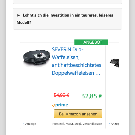
Lohnt sich die Investition in ein teureres, leiseres
Modell?
ANGEBOT
SEVERIN Duo-
Waffeleisen,
antihaftbeschichtetes
Doppelwaffeleisen für
zwei klassische
Herzwaffeln,
54,99 €
32,85 €
Herzwaffeleisen im
Slim-Design, ca. 1.200
W Leistung, schwarz,
Bei Amazon ansehen
WA 2106
*
Anzeige
Preis inkl. MwSt., zzgl. Versandkosten
*
Anzeige