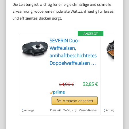
Die Leistung ist wichtig für eine gleichmäßige und schnelle
Erwärmung, wobei eine moderate Wattzahl häufig für leises
und effizientes Backen sorgt.
ANGEBOT
SEVERIN Duo-
Waffeleisen,
antihaftbeschichtetes
Doppelwaffeleisen für
zwei klassische
Herzwaffeln,
54,99 €
32,85 €
Herzwaffeleisen im
Slim-Design, ca. 1.200
W Leistung, schwarz,
Bei Amazon ansehen
WA 2106
*
Anzeige
Preis inkl. MwSt., zzgl. Versandkosten
*
Anzeige