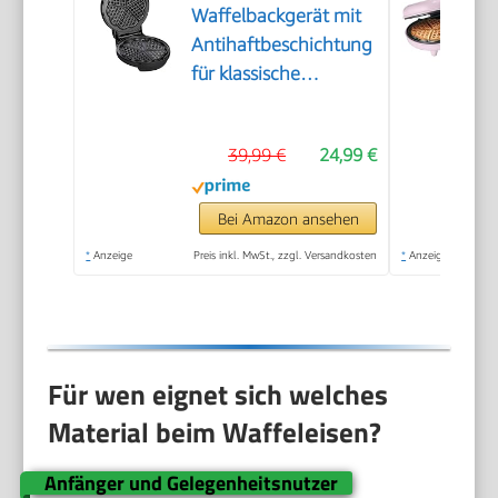
Waffelbackgerät mit
Antihaftbeschichtung
für klassische
Herzwaffeln,
platzsparend und
39,99 €
24,99 €
praktisch, ca. 1.300 W
Leistung,
schwarz/Edelstal, WA
Bei Amazon ansehen
2103
*
Anzeige
Preis inkl. MwSt., zzgl. Versandkosten
*
Anzeige
Für wen eignet sich welches
Material beim Waffeleisen?
Anfänger und Gelegenheitsnutzer