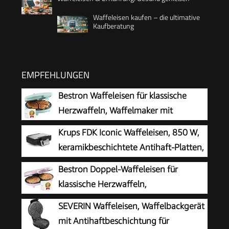
Waffeleisen kaufen – die ultimative
Kaufberatung
EMPFEHLUNGEN
Bestron Waffeleisen für klassische
Herzwaffeln, Waffelmaker mit
Antihaftbeschichtung für Waffeln in
Krups FDK Iconic Waffeleisen, 850 W,
Herzform, Retro Design, 700 Watt, Farbe: Mint
keramikbeschichtete Antihaft-Platten,
ikonisches Design, vertikale
Bestron Doppel-Waffeleisen für
Aufbewahrung, benutzerfreundlich,
klassische Herzwaffeln,
Schwarz/Edelstahl, FDK261
Herzwaffeleisen mit Backampel &
SEVERIN Waffeleisen, Waffelbackgerät
Antihaftbeschichtung, ideal für
mit Antihaftbeschichtung für
Kindergeburtstage, Ostern & Weihnachten,