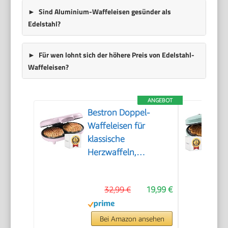
Sind Aluminium-Waffeleisen gesünder als
Edelstahl?
Für wen lohnt sich der höhere Preis von Edelstahl-
Waffeleisen?
ANGEBOT
Bestron Doppel-
Waffeleisen für
klassische
Herzwaffeln,
Herzwaffeleisen mit
Backampel &
32,99 €
19,99 €
Antihaftbeschichtung,
ideal für
Kindergeburtstage,
Bei Amazon ansehen