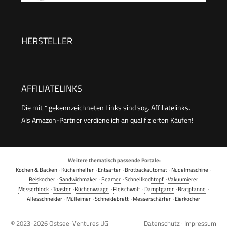
klassische Herzwaffeln, platzsparend
Farbe: Rosa
und praktisch, ca. 1.300 W Leistung,
schwarz/Edelstal, WA 2103
HERSTELLER
AFFILIATELINKS
Die mit * gekennzeichneten Links sind sog. Affiliatelinks.
Als Amazon-Partner verdiene ich an qualifizierten Käufen!
Weitere thematisch passende Portale:
Kochen & Backen
·
Küchenhelfer
·
Entsafter
·
Brotbackautomat
·
Nudelmaschine
·
Reiskocher
·
Sandwichmaker
·
Beamer
·
Schnellkochtopf
·
Vakuumierer
Messerblock
·
Toaster
·
Küchenwaage
·
Fleischwolf
·
Dampfgarer
·
Bratpfanne
·
Allesschneider
·
Mülleimer
·
Schneidebrett
·
Messerschärfer
·
Eierkocher
© 2023-2026
Ostsee-Ventures UG
Datenschutz
·
Impressum