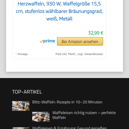
Herzwaffeln, 930 W, Waffelgröße 15,5
cm, stufenlos wählbarer Bräunungsgrad,
weiß, Metall
32,99 €
Bei Amazon ansehen
*
Anzeige
Preis inkl. MwSt., zzgl. Versandkosten
TOP-ARTIKEL
Blitz-Waffeln: Rezepte in 10–20 Minuten
Waffeleisen richtig nutzen – perfekte
Waffeln
Waffeleisen & Ernährung: Gesund genießen