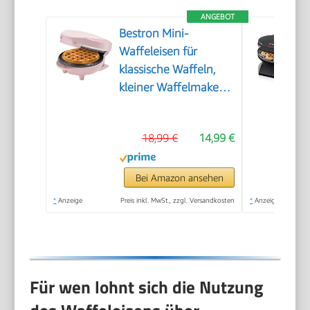
ANGEBOT
Bestron Mini-
Waffeleisen für
klassische Waffeln,
kleiner Waffelmaker
mit
Antihaftbeschichtung,
18,99 €
14,99 €
für
Kindergeburtstage,
Familienfeiern,
Bei Amazon ansehen
Ostern oder
*
Anzeige
Preis inkl. MwSt., zzgl. Versandkosten
*
Anzeige
Weihnachten, Retro
Design, 550 Watt,
Farbe: Rosa
Für wen lohnt sich die Nutzung