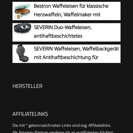
Antihaftbeschichtung, für Kindergeburtstage,
Bestron Waffeleisen für klassische
Familienfeiern, Ostern oder Weihnachten, Retro
Herzwaffeln, Waffelmaker mit
Design, 550 Watt, Farbe: Rosa
Antihaftbeschichtung für Waffeln in
SEVERIN Duo-Waffeleisen,
Herzform, Retro Design, 700 Watt, Farbe: Mint
antihaftbeschichtetes
Doppelwaffeleisen für zwei klassische
SEVERIN Waffeleisen, Waffelbackgerät
Herzwaffeln, Herzwaffeleisen im Slim-Design,
mit Antihaftbeschichtung für
ca. 1.200 W Leistung, schwarz, WA 2106
klassische Herzwaffeln, platzsparend
und praktisch, ca. 1.300 W Leistung,
schwarz/Edelstal, WA 2103
HERSTELLER
AFFILIATELINKS
Die mit * gekennzeichneten Links sind sog. Affiliatelinks.
Als Amazon-Partner verdiene ich an qualifizierten Käufen!