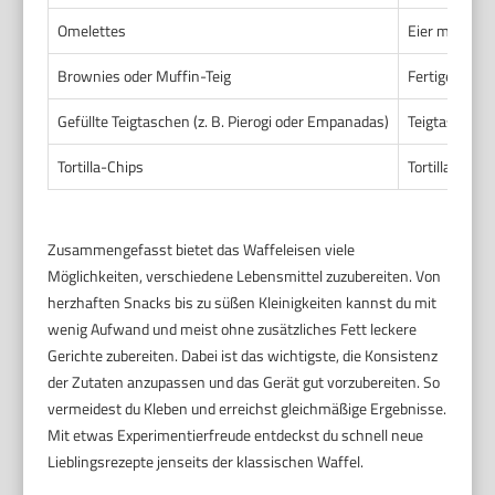
Omelettes
Eier mit Gem
Brownies oder Muffin-Teig
Fertigen Teig
Gefüllte Teigtaschen (z. B. Pierogi oder Empanadas)
Teigtaschen m
Tortilla-Chips
Tortilla in S
Zusammengefasst bietet das Waffeleisen viele
Möglichkeiten, verschiedene Lebensmittel zuzubereiten. Von
herzhaften Snacks bis zu süßen Kleinigkeiten kannst du mit
wenig Aufwand und meist ohne zusätzliches Fett leckere
Gerichte zubereiten. Dabei ist das wichtigste, die Konsistenz
der Zutaten anzupassen und das Gerät gut vorzubereiten. So
vermeidest du Kleben und erreichst gleichmäßige Ergebnisse.
Mit etwas Experimentierfreude entdeckst du schnell neue
Lieblingsrezepte jenseits der klassischen Waffel.