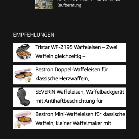
Kaufberatung
EMPFEHLUNGEN
Tristar WF-2195 Waffeleisen – Zwei
Waffeln gleichzeitig –
Edelstahlgehäuse,
Bestron Doppel-Waffeleisen für
Antihaftbeschichtung, 1000 W, einstellbarer
klassische Herzwaffeln,
Thermostat für perfekte Bräunung,
Herzwaffeleisen mit Backampel &
SEVERIN Waffeleisen, Waffelbackgerät
Kontrollleuchten, einfache Reinigung
Antihaftbeschichtung, ideal für
mit Antihaftbeschichtung für
Kindergeburtstage, Ostern & Weihnachten,
klassische Herzwaffeln, platzsparend
Bestron Mini-Waffeleisen für klassische
Farbe: Rosa
und praktisch, ca. 1.300 W Leistung,
Waffeln, kleiner Waffelmaker mit
schwarz/Edelstal, WA 2103
Antihaftbeschichtung, für