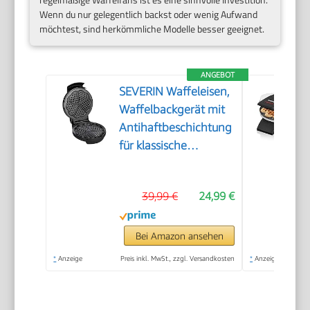
Wenn du nur gelegentlich backst oder wenig Aufwand
möchtest, sind herkömmliche Modelle besser geeignet.
ANGEBOT
SEVERIN Waffeleisen,
Waffelbackgerät mit
Antihaftbeschichtung
für klassische
Herzwaffeln,
platzsparend und
39,99 €
24,99 €
praktisch, ca. 1.300 W
Leistung,
schwarz/Edelstal, WA
Bei Amazon ansehen
2103
*
Anzeige
Preis inkl. MwSt., zzgl. Versandkosten
*
Anzeige