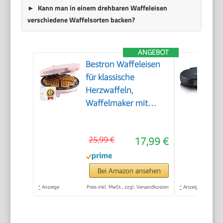
Kann man in einem drehbaren Waffeleisen
verschiedene Waffelsorten backen?
ANGEBOT
Bestron Waffeleisen
für klassische
Herzwaffeln,
Waffelmaker mit
Antihaftbeschichtung
für Waffeln in
25,99 €
17,99 €
Herzform, Retro
Design, inklusive
Rezeptvorschläge,
Bei Amazon ansehen
700 Watt, Farbe: Rosa
*
Anzeige
Preis inkl. MwSt., zzgl. Versandkosten
*
Anzeige