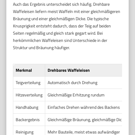
Auch das Ergebnis unterscheidet sich häufig. Drehbare
Waffeleisen liefern meist Waffeln mit einer gleichmäßigeren
Bräunung und einer gleichmäßigen Dicke. Die typische
Knusprigkeit entsteht dadurch, dass der Teig auf beiden
Seiten regelmäßig und gleich stark gegart wird. Bei
herkömmlichen Waffeleisen sind Unterschiede in der
Struktur und Bräunung häufiger.
Merkmal
Drehbares Waffeleisen
H
Teigverteilung
Automatisch durch Drehung
Ma
Hitzeverteilung
Gleichmäßige Erhitzung rundum
H
Handhabung
Einfaches Drehen während des Backens
Ru
Backergebnis
Gleichmäßige Bräunung, gleichmäßige Dicke
Va
Reinigung
Mehr Bauteile, meist etwas aufwändiger
Ei