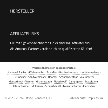
Kindergeburtstage, Familienfeiern, Ostern oder
Weihnachten, Retro Design, 550 Watt, Farbe:
HERSTELLER
Rosa
AFFILIATELINKS
Die mit * gekennzeichneten Links sind sog. Affiliatelinks.
Als Amazon-Partner verdiene ich an qualifizierten Käufen!
Weitere thematisch passende Portale:
Kochen & Backen
·
Küchenhelfer
·
Entsafter
·
Brotbackautomat
·
Nudelmaschine
·
Reiskocher
·
Sandwichmaker
·
Beamer
·
Schnellkochtopf
·
Vakuumierer
Messerblock
·
Toaster
·
Küchenwaage
·
Fleischwolf
·
Dampfgarer
·
Bratpfanne
·
Allesschneider
·
Mülleimer
·
Schneidebrett
·
Messerschärfer
·
Eierkocher
© 2023-2026
Ostsee-Ventures UG
Datenschutz
·
Impressum