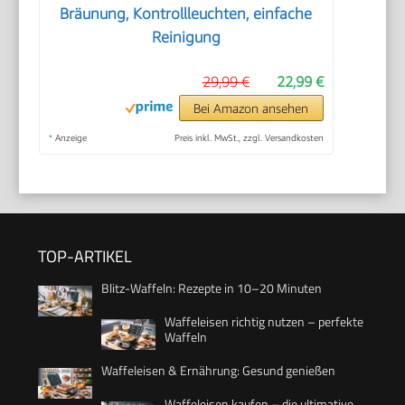
Bräunung, Kontrollleuchten, einfache
Reinigung
29,99 €
22,99 €
Bei Amazon ansehen
*
Anzeige
Preis inkl. MwSt., zzgl. Versandkosten
TOP-ARTIKEL
Blitz-Waffeln: Rezepte in 10–20 Minuten
Waffeleisen richtig nutzen – perfekte
Waffeln
Waffeleisen & Ernährung: Gesund genießen
Waffeleisen kaufen – die ultimative