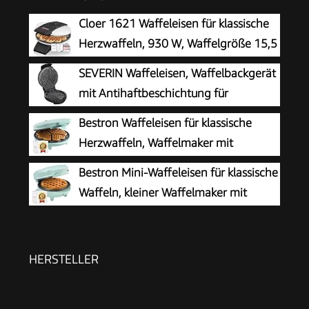
Cloer 1621 Waffeleisen für klassische
Herzwaffeln, 930 W, Waffelgröße 15,5
cm, stufenlos wählbarer
SEVERIN Waffeleisen, Waffelbackgerät
Bräunungsgrad, weiß, Metall
mit Antihaftbeschichtung für
klassische Herzwaffeln, platzsparend
Bestron Waffeleisen für klassische
und praktisch, ca. 1.300 W Leistung,
Herzwaffeln, Waffelmaker mit
schwarz/Edelstal, WA 2103
Antihaftbeschichtung für Waffeln in
Bestron Mini-Waffeleisen für klassische
Herzform, Retro Design, 700 Watt, Farbe: Mint
Waffeln, kleiner Waffelmaker mit
Antihaftbeschichtung, für
Kindergeburtstage, Familienfeiern, Ostern oder
Weihnachten, Retro Design, 550 Watt, Farbe:
HERSTELLER
Mint único