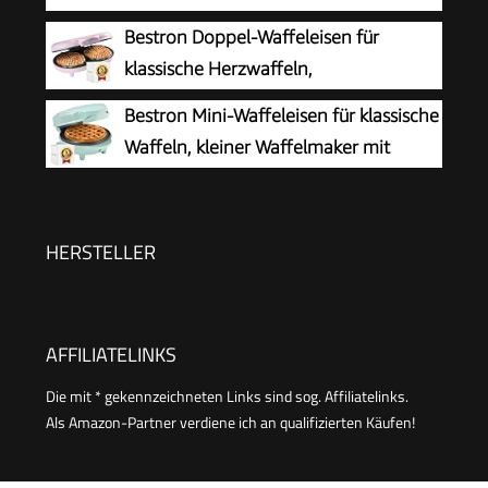
schwarz/Edelstal, WA 2103
Doppelwaffeleisen für zwei klassische
Bestron Doppel-Waffeleisen für
Herzwaffeln, Herzwaffeleisen im Slim-Design,
klassische Herzwaffeln,
ca. 1.200 W Leistung, schwarz, WA 2106
Herzwaffeleisen mit Backampel &
Bestron Mini-Waffeleisen für klassische
Antihaftbeschichtung, ideal für
Waffeln, kleiner Waffelmaker mit
Kindergeburtstage, Ostern & Weihnachten,
Antihaftbeschichtung, für
Farbe: Rosa
Kindergeburtstage, Familienfeiern, Ostern oder
Weihnachten, Retro Design, 550 Watt, Farbe:
HERSTELLER
Mint único
AFFILIATELINKS
Die mit * gekennzeichneten Links sind sog. Affiliatelinks.
Als Amazon-Partner verdiene ich an qualifizierten Käufen!