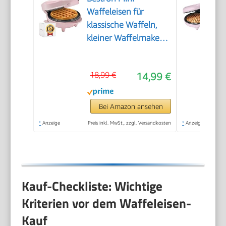
Waffeleisen für
klassische Waffeln,
kleiner Waffelmaker
mit
Antihaftbeschichtung,
18,99 €
14,99 €
für
Kindergeburtstage,
Familienfeiern,
Bei Amazon ansehen
Ostern oder
*
Anzeige
Preis inkl. MwSt., zzgl. Versandkosten
*
Anzeige
Weihnachten, Retro
Design, 550 Watt,
Farbe: Rosa
Kauf-Checkliste: Wichtige
Kriterien vor dem Waffeleisen-
Kauf