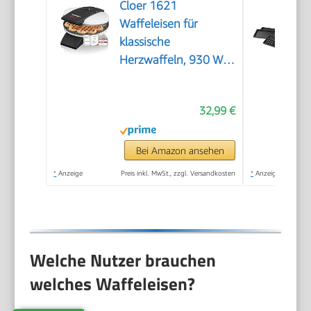
Cloer 1621
Waffeleisen für
klassische
Herzwaffeln, 930 W,
Waffelgröße 15,5 cm,
stufenlos wählbarer
32,99 €
Bräunungsgrad, weiß,
Metall
Bei Amazon ansehen
*
Anzeige
Preis inkl. MwSt., zzgl. Versandkosten
*
Anzeige
Welche Nutzer brauchen
welches Waffeleisen?