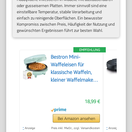
oder gusseisernen Platten. Immer sinnvoll sind eine
einstellbare Temperatur, stabile Verarbeitung und
einfach zu reinigende Oberflächen. Ein bewusster
Kompromiss zwischen Preis, Häufigkeit der Nutzung und
gewünschten Ergebnissen führt zur besten Wahl.
EMPFEHLUNG
Bestron Mini-
Waffeleisen für
klassische Waffeln,
kleiner Waffelmaker
mit
Antihaftbeschichtung,
18,99 €
für
Kindergeburtstage,
Familienfeiern,
Bei Amazon ansehen
Ostern oder
*
Anzeige
Preis inkl. MwSt., zzgl. Versandkosten
*
Anzeige