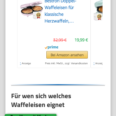
Bestron Doppel-
Waffeleisen für
klassische
Herzwaffeln,
Herzwaffeleisen mit
Backampel &
32,99 €
19,99 €
Antihaftbeschichtung,
ideal für
Kindergeburtstage,
Bei Amazon ansehen
Ostern &
*
Anzeige
Preis inkl. MwSt., zzgl. Versandkosten
*
Anzeige
Weihnachten, Farbe:
Rosa
Für wen sich welches
Waffeleisen eignet