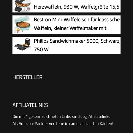
Herzform, Retro Design, inklusive
Herzwaffeln, 930 W, Waffelgröße 15,5
Rezeptvorschläge, 700 Watt, Farbe: Rosa
cm, stufenlos wählbarer
Bestron Mini-Waffeleisen für klassische
Bräunungsgrad, weiß, Metall
Waffeln, kleiner Waffelmaker mit
Antihaftbeschichtung, für
Philips Sandwichmaker 5000, Schwarz,
Kindergeburtstage, Familienfeiern, Ostern oder
750 W
Weihnachten, Retro Design, 550 Watt, Farbe:
Mint único
HERSTELLER
AFFILIATELINKS
Die mit * gekennzeichneten Links sind sog. Affiliatelinks.
Als Amazon-Partner verdiene ich an qualifizierten Käufen!