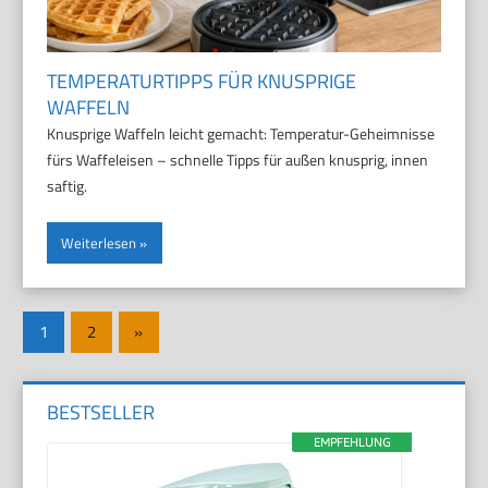
TEMPERATURTIPPS FÜR KNUSPRIGE
WAFFELN
Knusprige Waffeln leicht gemacht: Temperatur-Geheimnisse
fürs Waffeleisen – schnelle Tipps für außen knusprig, innen
saftig.
Weiterlesen
Seitennummerierung
Nächste
1
2
»
der
Beiträge
Beiträge
BESTSELLER
EMPFEHLUNG