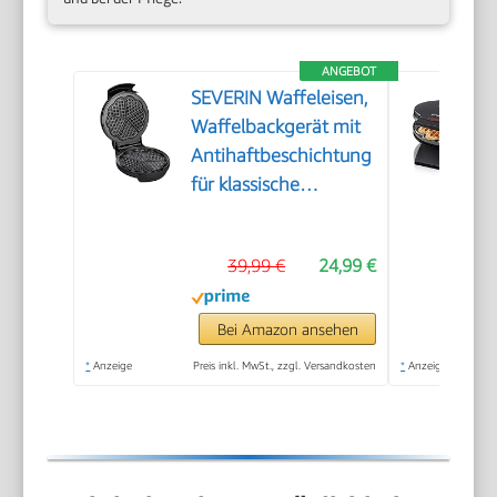
ANGEBOT
SEVERIN Waffeleisen,
Waffelbackgerät mit
Antihaftbeschichtung
für klassische
Herzwaffeln,
platzsparend und
39,99 €
24,99 €
praktisch, ca. 1.300 W
Leistung,
schwarz/Edelstal, WA
Bei Amazon ansehen
2103
*
Anzeige
Preis inkl. MwSt., zzgl. Versandkosten
*
Anzeige