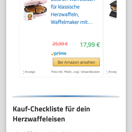
für klassische
Herzwaffeln,
Waffelmaker mit
Antihaftbeschichtung
für Waffeln in
25,99 €
17,99 €
Herzform, Retro
Design, inklusive
Rezeptvorschläge,
Bei Amazon ansehen
700 Watt, Farbe: Rosa
*
Anzeige
Preis inkl. MwSt., zzgl. Versandkosten
*
Anzeige
Kauf-Checkliste für dein
Herzwaffeleisen