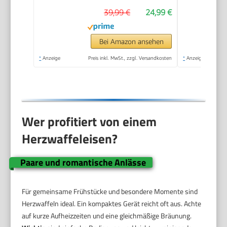
platzsparend und
39,99 €
24,99 €
praktisch, ca. 1.300 W
Leistung,
schwarz/Edelstal, WA
Bei Amazon ansehen
2103
*
Anzeige
Preis inkl. MwSt., zzgl. Versandkosten
*
Anzeige
Wer profitiert von einem
Herzwaffeleisen?
Paare und romantische Anlässe
Für gemeinsame Frühstücke und besondere Momente sind
Herzwaffeln ideal. Ein kompaktes Gerät reicht oft aus. Achte
auf kurze Aufheizzeiten und eine gleichmäßige Bräunung.