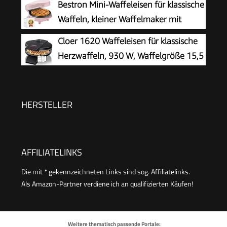
Bestron Mini-Waffeleisen für klassische
Antihaftbeschichtung, ideal für
Waffeln, kleiner Waffelmaker mit
Kindergeburtstage, Ostern & Weihnachten,
Antihaftbeschichtung, für
Cloer 1620 Waffeleisen für klassische
Farbe: Rosa
Kindergeburtstage, Familienfeiern, Ostern oder
Herzwaffeln, 930 W, Waffelgröße 15,5
Weihnachten, Retro Design, 550 Watt, Farbe:
cm, stufenlos wählbarer
Rosa
Bräunungsgrad, schwarz
HERSTELLER
AFFILIATELINKS
Die mit * gekennzeichneten Links sind sog. Affiliatelinks.
Als Amazon-Partner verdiene ich an qualifizierten Käufen!
Weitere thematisch passende Portale: