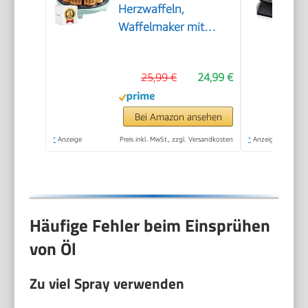
Herzwaffeln,
Waffelmaker mit
Antihaftbeschichtung
für Waffeln in
25,99 €
24,99 €
Herzform, Retro
Design, 700 Watt,
Farbe: Mint
Bei Amazon ansehen
*
Anzeige
Preis inkl. MwSt., zzgl. Versandkosten
*
Anzeige
Häufige Fehler beim Einsprühen
von Öl
Zu viel Spray verwenden