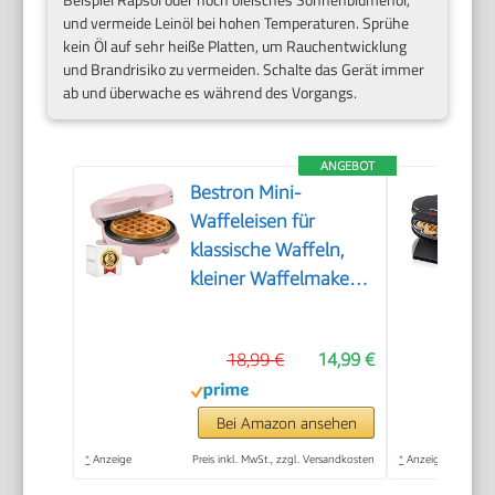
und vermeide Leinöl bei hohen Temperaturen. Sprühe
kein Öl auf sehr heiße Platten, um Rauchentwicklung
und Brandrisiko zu vermeiden. Schalte das Gerät immer
ab und überwache es während des Vorgangs.
ANGEBOT
Bestron Mini-
Waffeleisen für
klassische Waffeln,
kleiner Waffelmaker
mit
Antihaftbeschichtung,
18,99 €
14,99 €
für
Kindergeburtstage,
Familienfeiern,
Bei Amazon ansehen
Ostern oder
*
Anzeige
Preis inkl. MwSt., zzgl. Versandkosten
*
Anzeige
Weihnachten, Retro