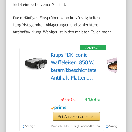
bildet eine schützende Schicht.
Fazit:
Häufiges Einsprühen kann kurzfristig helfen.
Langfristig drohen Ablagerungen und schlechtere
Antihaftwirkung. Weniger ist in den meisten Fällen mehr.
ANGEBOT
Krups FDK Iconic
Waffeleisen, 850 W,
keramikbeschichtete
Antihaft-Platten,
ikonisches Design,
vertikale
69,90 €
44,99 €
Aufbewahrung,
benutzerfreundlich,
Schwarz/Edelstahl,
Bei Amazon ansehen
FDK261
*
Anzeige
Preis inkl. MwSt., zzgl. Versandkosten
*
Anzeige