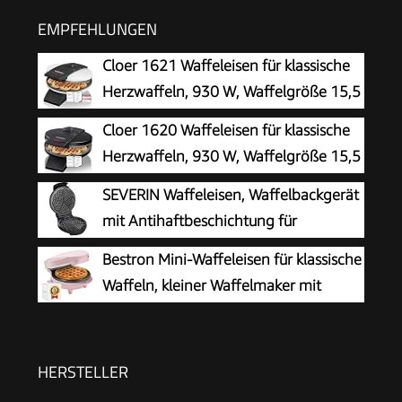
EMPFEHLUNGEN
Cloer 1621 Waffeleisen für klassische
Herzwaffeln, 930 W, Waffelgröße 15,5
cm, stufenlos wählbarer
Cloer 1620 Waffeleisen für klassische
Bräunungsgrad, weiß, Metall
Herzwaffeln, 930 W, Waffelgröße 15,5
cm, stufenlos wählbarer
SEVERIN Waffeleisen, Waffelbackgerät
Bräunungsgrad, schwarz
mit Antihaftbeschichtung für
klassische Herzwaffeln, platzsparend
Bestron Mini-Waffeleisen für klassische
und praktisch, ca. 1.300 W Leistung,
Waffeln, kleiner Waffelmaker mit
schwarz/Edelstal, WA 2103
Antihaftbeschichtung, für
Kindergeburtstage, Familienfeiern, Ostern oder
Weihnachten, Retro Design, 550 Watt, Farbe:
HERSTELLER
Rosa