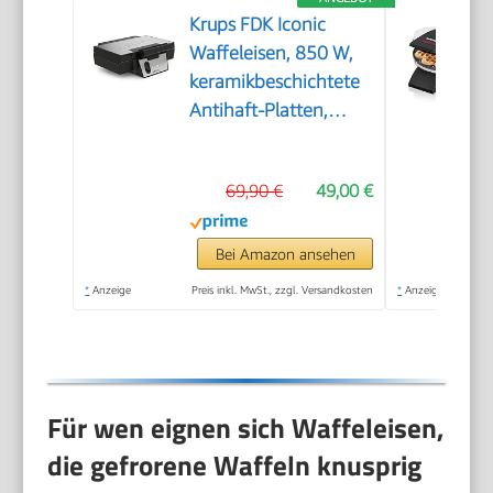
Krups FDK Iconic
Waffeleisen, 850 W,
keramikbeschichtete
Antihaft-Platten,
ikonisches Design,
vertikale
69,90 €
49,00 €
Aufbewahrung,
benutzerfreundlich,
Schwarz/Edelstahl,
Bei Amazon ansehen
FDK261
*
Anzeige
Preis inkl. MwSt., zzgl. Versandkosten
*
Anzeige
Für wen eignen sich Waffeleisen,
die gefrorene Waffeln knusprig