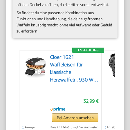
oft den Deckel zu öffnen, da die Hitze sonst entweicht.
So findest du eine passende Kombination aus
Funktionen und Handhabung, die deine gefrorenen
Waffeln knusprig macht, ohne viel Aufwand oder Geduld
zu erfordern.
EMPFEHLUNG
Cloer 1621
Waffeleisen für
klassische
Herzwaffeln, 930 W,
Waffelgröße 15,5 cm,
stufenlos wählbarer
32,99 €
Bräunungsgrad, weiß,
Metall
Bei Amazon ansehen
*
Anzeige
Preis inkl. MwSt., zzgl. Versandkosten
*
Anzeige