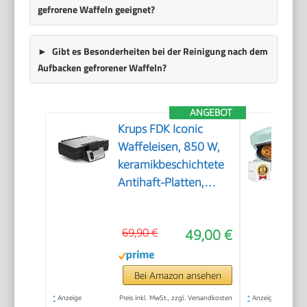
gefrorene Waffeln geeignet?
Gibt es Besonderheiten bei der Reinigung nach dem
Aufbacken gefrorener Waffeln?
ANGEBOT
Krups FDK Iconic
Waffeleisen, 850 W,
keramikbeschichtete
Antihaft-Platten,
ikonisches Design,
vertikale
69,90 €
49,00 €
Aufbewahrung,
benutzerfreundlich,
Schwarz/Edelstahl,
Bei Amazon ansehen
FDK261
*
Anzeige
Preis inkl. MwSt., zzgl. Versandkosten
*
Anzeige