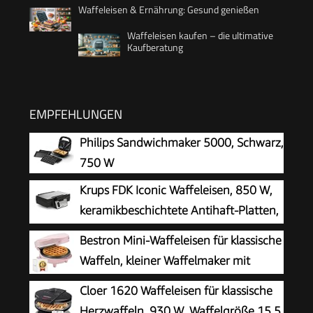
Waffeleisen & Ernährung: Gesund genießen
Waffeleisen kaufen – die ultimative
Kaufberatung
EMPFEHLUNGEN
Philips Sandwichmaker 5000, Schwarz,
750 W
Krups FDK Iconic Waffeleisen, 850 W,
keramikbeschichtete Antihaft-Platten,
ikonisches Design, vertikale
Bestron Mini-Waffeleisen für klassische
Aufbewahrung, benutzerfreundlich,
Waffeln, kleiner Waffelmaker mit
Schwarz/Edelstahl, FDK261
Antihaftbeschichtung, für
Cloer 1620 Waffeleisen für klassische
Kindergeburtstage, Familienfeiern, Ostern oder
Herzwaffeln, 930 W, Waffelgröße 15,5