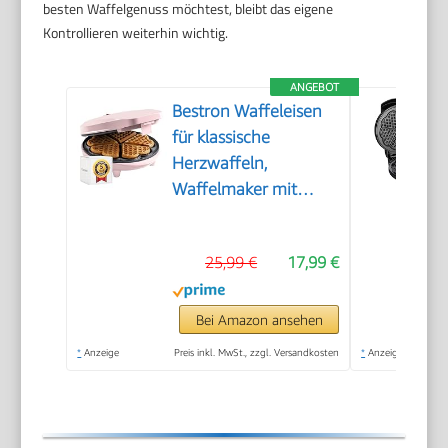
besten Waffelgenuss möchtest, bleibt das eigene
Kontrollieren weiterhin wichtig.
ANGEBOT
Bestron Waffeleisen
für klassische
Herzwaffeln,
Waffelmaker mit
Antihaftbeschichtung
für Waffeln in
25,99 €
17,99 €
Herzform, Retro
Design, inklusive
Rezeptvorschläge,
Bei Amazon ansehen
700 Watt, Farbe: Rosa
*
Anzeige
Preis inkl. MwSt., zzgl. Versandkosten
*
Anzeige