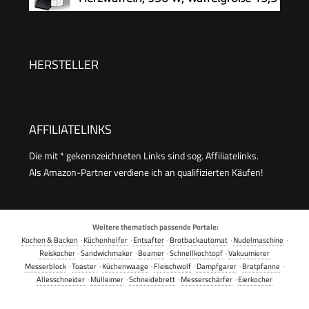
Weihnachten, Retro Design, 550 Watt, Farbe:
cm, stufenlos wählbarer
Rosa
Bräunungsgrad, schwarz
HERSTELLER
AFFILIATELINKS
Die mit * gekennzeichneten Links sind sog. Affiliatelinks.
Als Amazon-Partner verdiene ich an qualifizierten Käufen!
Weitere thematisch passende Portale:
Kochen & Backen
·
Küchenhelfer
·
Entsafter
·
Brotbackautomat
·
Nudelmaschine
·
Reiskocher
·
Sandwichmaker
·
Beamer
·
Schnellkochtopf
·
Vakuumierer
Messerblock
·
Toaster
·
Küchenwaage
·
Fleischwolf
·
Dampfgarer
·
Bratpfanne
·
Allesschneider
·
Mülleimer
·
Schneidebrett
·
Messerschärfer
·
Eierkocher