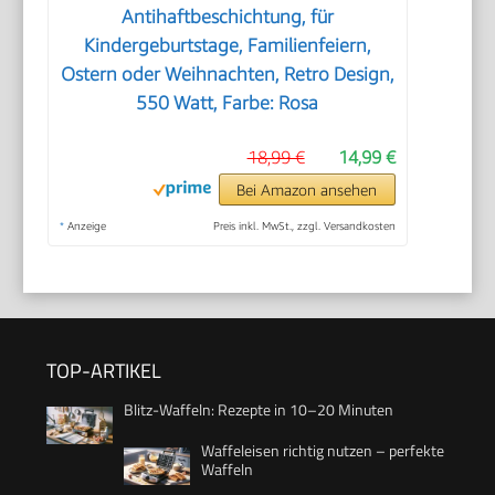
Antihaftbeschichtung, für
Kindergeburtstage, Familienfeiern,
Ostern oder Weihnachten, Retro Design,
550 Watt, Farbe: Rosa
18,99 €
14,99 €
Bei Amazon ansehen
*
Anzeige
Preis inkl. MwSt., zzgl. Versandkosten
TOP-ARTIKEL
Blitz-Waffeln: Rezepte in 10–20 Minuten
Waffeleisen richtig nutzen – perfekte
Waffeln