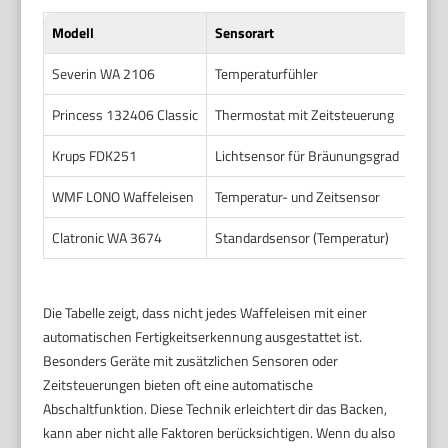
Modell
Sensorart
Anze
Severin WA 2106
Temperaturfühler
Kontr
Princess 132406 Classic
Thermostat mit Zeitsteuerung
LED-
Krups FDK251
Lichtsensor für Bräunungsgrad
LED-A
WMF LONO Waffeleisen
Temperatur- und Zeitsensor
Signa
Clatronic WA 3674
Standardsensor (Temperatur)
Kontr
Die Tabelle zeigt, dass nicht jedes Waffeleisen mit einer
automatischen Fertigkeitserkennung ausgestattet ist.
Besonders Geräte mit zusätzlichen Sensoren oder
Zeitsteuerungen bieten oft eine automatische
Abschaltfunktion. Diese Technik erleichtert dir das Backen,
kann aber nicht alle Faktoren berücksichtigen. Wenn du also