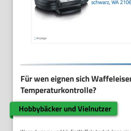
schwarz, WA 210
*
Anzeige
Für wen eignen sich Waffeleisen
Temperaturkontrolle?
Hobbybäcker und Vielnutzer