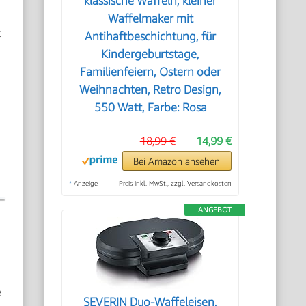
klassische Waffeln, kleiner
Waffelmaker mit
t
Antihaftbeschichtung, für
Kindergeburtstage,
Familienfeiern, Ostern oder
Weihnachten, Retro Design,
550 Watt, Farbe: Rosa
18,99 €
14,99 €
Bei Amazon ansehen
*
Anzeige
Preis inkl. MwSt., zzgl. Versandkosten
ANGEBOT
e
SEVERIN Duo-Waffeleisen,