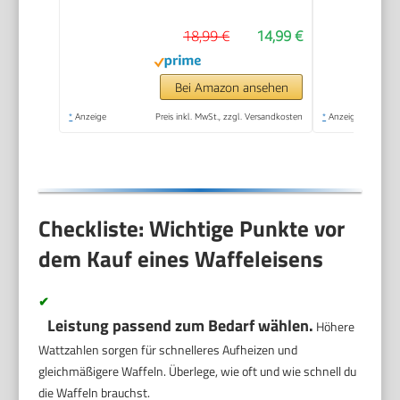
Antihaftbeschichtung,
18,99 €
14,99 €
für
Kindergeburtstage,
Familienfeiern,
Bei Amazon ansehen
Ostern oder
*
Anzeige
Preis inkl. MwSt., zzgl. Versandkosten
*
Anzeige
Weihnachten, Retro
Design, 550 Watt,
Farbe: Rosa
Checkliste: Wichtige Punkte vor
dem Kauf eines Waffeleisens
✔
Leistung passend zum Bedarf wählen.
Höhere
Wattzahlen sorgen für schnelleres Aufheizen und
gleichmäßigere Waffeln. Überlege, wie oft und wie schnell du
die Waffeln brauchst.