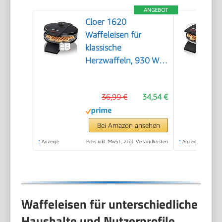
ANGEBOT
Cloer 1620
Waffeleisen für
klassische
Herzwaffeln, 930 W,
Waffelgröße 15,5 cm,
stufenlos wählbarer
36,99 €
34,54 €
Bräunungsgrad,
schwarz
Bei Amazon ansehen
*
Anzeige
Preis inkl. MwSt., zzgl. Versandkosten
*
Anzeige
Waffeleisen für unterschiedliche
Haushalte und Nutzerprofile