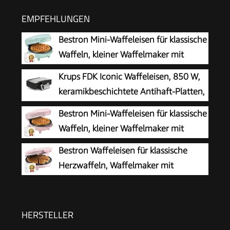
EMPFEHLUNGEN
Bestron Mini-Waffeleisen für klassische
Waffeln, kleiner Waffelmaker mit
Antihaftbeschichtung, für
Krups FDK Iconic Waffeleisen, 850 W,
Kindergeburtstage, Familienfeiern, Ostern oder
keramikbeschichtete Antihaft-Platten,
Weihnachten, Retro Design, 550 Watt, Farbe:
ikonisches Design, vertikale
Bestron Mini-Waffeleisen für klassische
Mint único
Aufbewahrung, benutzerfreundlich,
Waffeln, kleiner Waffelmaker mit
Schwarz/Edelstahl, FDK261
Antihaftbeschichtung, für
Bestron Waffeleisen für klassische
Kindergeburtstage, Familienfeiern, Ostern oder
Herzwaffeln, Waffelmaker mit
Weihnachten, Retro Design, 550 Watt, Farbe:
Antihaftbeschichtung für Waffeln in
Rosa
Herzform, Retro Design, inklusive
Rezeptvorschläge, 700 Watt, Farbe: Rosa
HERSTELLER