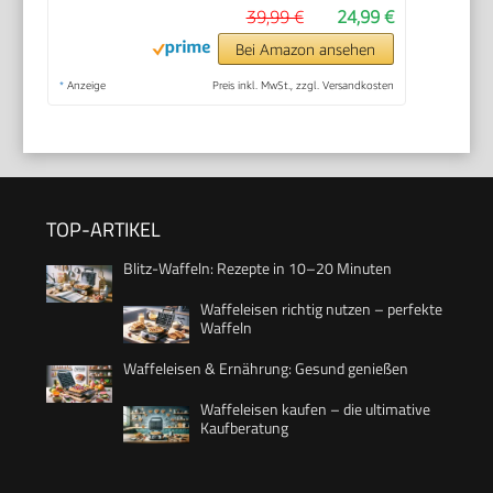
39,99 €
24,99 €
Bei Amazon ansehen
*
Anzeige
Preis inkl. MwSt., zzgl. Versandkosten
TOP-ARTIKEL
Blitz-Waffeln: Rezepte in 10–20 Minuten
Waffeleisen richtig nutzen – perfekte
Waffeln
Waffeleisen & Ernährung: Gesund genießen
Waffeleisen kaufen – die ultimative
Kaufberatung