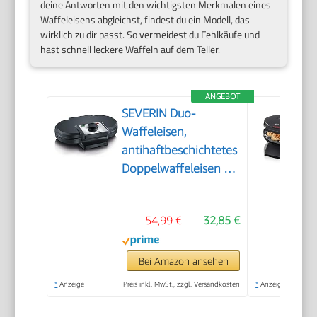
deine Antworten mit den wichtigsten Merkmalen eines
Waffeleisens abgleichst, findest du ein Modell, das
wirklich zu dir passt. So vermeidest du Fehlkäufe und
hast schnell leckere Waffeln auf dem Teller.
ANGEBOT
SEVERIN Duo-
Waffeleisen,
antihaftbeschichtetes
Doppelwaffeleisen für
zwei klassische
Herzwaffeln,
54,99 €
32,85 €
Herzwaffeleisen im
Slim-Design, ca. 1.200
W Leistung, schwarz,
Bei Amazon ansehen
WA 2106
*
Anzeige
Preis inkl. MwSt., zzgl. Versandkosten
*
Anzeige