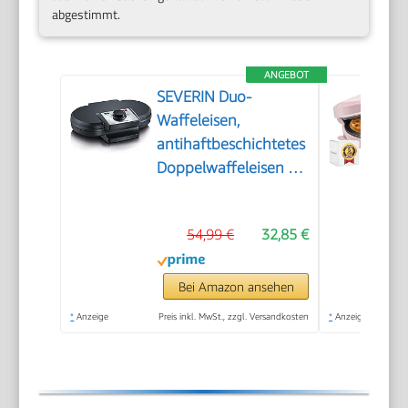
abgestimmt.
ANGEBOT
SEVERIN Duo-
Waffeleisen,
antihaftbeschichtetes
Doppelwaffeleisen für
zwei klassische
Herzwaffeln,
54,99 €
32,85 €
Herzwaffeleisen im
Slim-Design, ca. 1.200
W Leistung, schwarz,
Bei Amazon ansehen
WA 2106
*
Anzeige
Preis inkl. MwSt., zzgl. Versandkosten
*
Anzeige