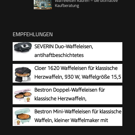
Waffeleisen kaufen – die ultimative
Kaufberatung
EMPFEHLUNGEN
SEVERIN Duo-Waffeleisen,
antihaftbeschichtetes
Doppelwaffeleisen für zwei klassische
Cloer 1620 Waffeleisen für klassische
Herzwaffeln, Herzwaffeleisen im Slim-Design,
Herzwaffeln, 930 W, Waffelgröße 15,5
ca. 1.200 W Leistung, schwarz, WA 2106
cm, stufenlos wählbarer
Bestron Doppel-Waffeleisen für
Bräunungsgrad, schwarz
klassische Herzwaffeln,
Herzwaffeleisen mit Backampel &
Bestron Mini-Waffeleisen für klassische
Antihaftbeschichtung, ideal für
Waffeln, kleiner Waffelmaker mit
Kindergeburtstage, Ostern & Weihnachten,
Antihaftbeschichtung, für
Farbe: Rosa