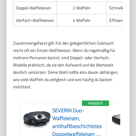
Doppel-Waffeleisen
2 Waffeln
Schneller als E
Vierfach-Waffeleisen
4 Waffeln
Effizient bei 
Zusammengefasst gilt: Für den gelegentlichen Gebrauch
reicht oft ein Einzel-Waffeleisen. Wenn du regelmäßig für
mehrere Personen backst, sind Doppel- oder Vierfach-
Modelle praktisch, da sie den Aufwand und die Wartezeit
deutlich verkürzen. Deine Wahl sollte also davon abhängen,
wie viele Waffeln du zeitgleich und wie häufig du backen
möchtest.
ANGEBOT
SEVERIN Duo-
Waffeleisen,
antihaftbeschichtetes
Doppelwaffeleisen für