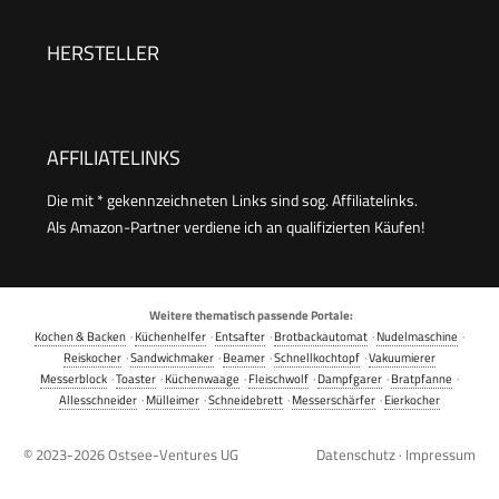
Kindergeburtstage, Familienfeiern, Ostern oder
Weihnachten, Retro Design, 550 Watt, Farbe:
HERSTELLER
Mint único
AFFILIATELINKS
Die mit * gekennzeichneten Links sind sog. Affiliatelinks.
Als Amazon-Partner verdiene ich an qualifizierten Käufen!
Weitere thematisch passende Portale:
Kochen & Backen
·
Küchenhelfer
·
Entsafter
·
Brotbackautomat
·
Nudelmaschine
·
Reiskocher
·
Sandwichmaker
·
Beamer
·
Schnellkochtopf
·
Vakuumierer
Messerblock
·
Toaster
·
Küchenwaage
·
Fleischwolf
·
Dampfgarer
·
Bratpfanne
·
Allesschneider
·
Mülleimer
·
Schneidebrett
·
Messerschärfer
·
Eierkocher
© 2023-2026
Ostsee-Ventures UG
Datenschutz
·
Impressum