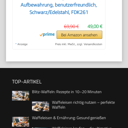
Aufbewahrung, benutzerfreundlich,
Schwarz/Edelstahl, FDK261
69,90 €
49,00 €
Bei Amazon ansehen
*
Anzeige
Preis inkl. MwSt., zzgl. Versandkosten
TOP-ARTIKEL
Blitz-Waffeln: Rezepte in 10–20 Minuten
Waffeleisen richtig nutzen – perfekte
Waffeln
Waffeleisen & Ernährung: Gesund genießen