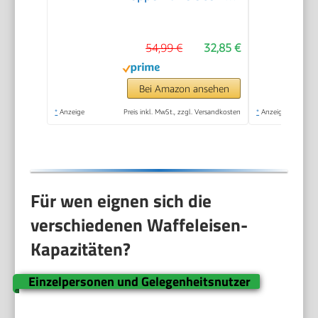
zwei klassische
Herzwaffeln,
54,99 €
32,85 €
Herzwaffeleisen im
Slim-Design, ca. 1.200
W Leistung, schwarz,
Bei Amazon ansehen
WA 2106
*
Anzeige
Preis inkl. MwSt., zzgl. Versandkosten
*
Anzeige
Für wen eignen sich die
verschiedenen Waffeleisen-
Kapazitäten?
Einzelpersonen und Gelegenheitsnutzer