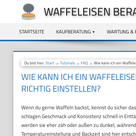
Zum
WAFFELEISEN BER
Inhalt
springen
STARTSEITE
KAUFBERATUNG
WARTUNG & 
Du bist hier:
Start
→
Tutorials
→
FAQ
→ Wie kann ich ein Waffelei
WIE KANN ICH EIN WAFFELEIS
RICHTIG EINSTELLEN?
Wenn du gerne Waffeln backst, kennst du sicher da
schlagen Geschmack und Konsistenz schnell in Enttä
werden sie eher zäh oder außen zu dunkel, während d
Temperatureinstellung und Backzeit sind hier entsche