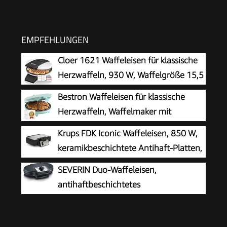
EMPFEHLUNGEN
Cloer 1621 Waffeleisen für klassische
Herzwaffeln, 930 W, Waffelgröße 15,5
cm, stufenlos wählbarer
Bestron Waffeleisen für klassische
Bräunungsgrad, weiß, Metall
Herzwaffeln, Waffelmaker mit
Antihaftbeschichtung für Waffeln in
Krups FDK Iconic Waffeleisen, 850 W,
Herzform, Retro Design, 700 Watt, Farbe: Mint
keramikbeschichtete Antihaft-Platten,
ikonisches Design, vertikale
SEVERIN Duo-Waffeleisen,
Aufbewahrung, benutzerfreundlich,
antihaftbeschichtetes
Schwarz/Edelstahl, FDK261
Doppelwaffeleisen für zwei klassische
Herzwaffeln, Herzwaffeleisen im Slim-Design,