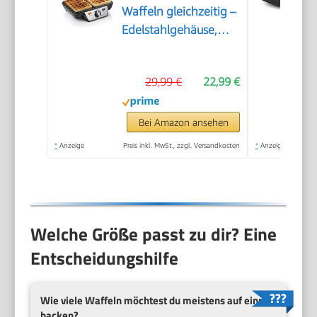
Waffeln gleichzeitig –
Edelstahlgehäuse,
Antihaftbeschichtung,
1000 W, einstellbarer
29,99 €
22,99 €
Thermostat für
perfekte Bräunung,
Kontrollleuchten,
Bei Amazon ansehen
einfache Reinigung
*
Anzeige
Preis inkl. MwSt., zzgl. Versandkosten
*
Anzeige
Welche Größe passt zu dir? Eine
Entscheidungshilfe
Wie viele Waffeln möchtest du meistens auf einmal
backen?