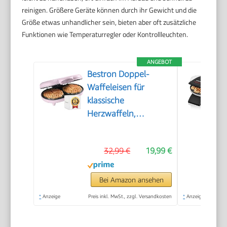
reinigen. Größere Geräte können durch ihr Gewicht und die
Größe etwas unhandlicher sein, bieten aber oft zusätzliche
Funktionen wie Temperaturregler oder Kontrollleuchten.
ANGEBOT
Bestron Doppel-
Waffeleisen für
klassische
Herzwaffeln,
Herzwaffeleisen mit
Backampel &
32,99 €
19,99 €
Antihaftbeschichtung,
ideal für
Kindergeburtstage,
Bei Amazon ansehen
Ostern &
*
Anzeige
Preis inkl. MwSt., zzgl. Versandkosten
*
Anzeige
Weihnachten, Farbe:
Rosa