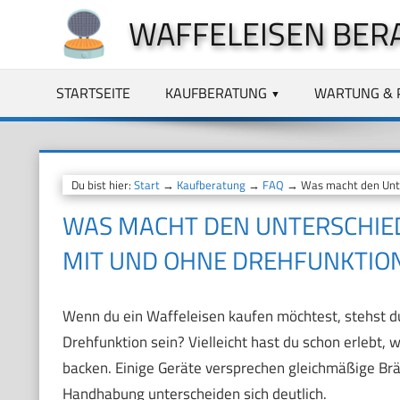
Zum
WAFFELEISEN BER
Inhalt
springen
STARTSEITE
KAUFBERATUNG
WARTUNG & 
Du bist hier:
Start
→
Kaufberatung
→
FAQ
→ Was macht den Unter
WAS MACHT DEN UNTERSCHIED
MIT UND OHNE DREHFUNKTIO
Wenn du ein Waffeleisen kaufen möchtest, stehst du 
Drehfunktion sein? Vielleicht hast du schon erlebt, 
backen. Einige Geräte versprechen gleichmäßige Br
Handhabung unterscheiden sich deutlich.