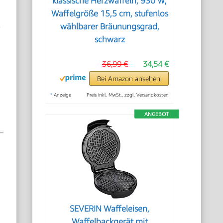
klassische Herzwaffeln, 930 W,
Waffelgröße 15,5 cm, stufenlos
s
wählbarer Bräunungsgrad,
schwarz
36,99 €
34,54 €
Bei Amazon ansehen
*
Anzeige
Preis inkl. MwSt., zzgl. Versandkosten
ANGEBOT
SEVERIN Waffeleisen,
Waffelbackgerät mit