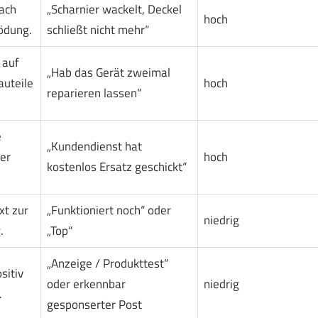
ach
„Scharnier wackelt, Deckel
hoch
ödung.
schließt nicht mehr“
 auf
„Hab das Gerät zweimal
auteile
hoch
reparieren lassen“
e
„Kundendienst hat
er
hoch
kostenlos Ersatz geschickt“
xt zur
„Funktioniert noch“ oder
niedrig
.
„Top“
„Anzeige / Produkttest“
sitiv
oder erkennbar
niedrig
.
gesponserter Post