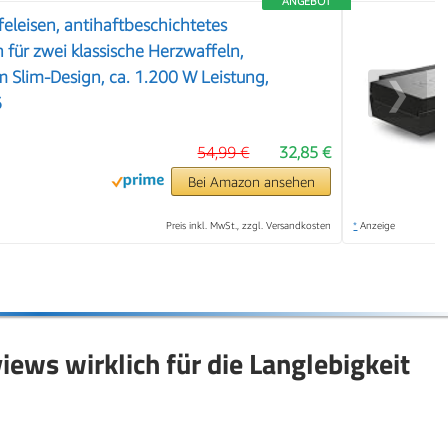
ANGEBOT
leisen, antihaftbeschichtetes
 für zwei klassische Herzwaffeln,
m Slim-Design, ca. 1.200 W Leistung,
❯
6
54,99 €
32,85 €
Bei Amazon ansehen
Preis inkl. MwSt., zzgl. Versandkosten
*
Anzeige
ews wirklich für die Langlebigkeit