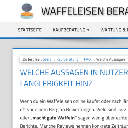
Zum
WAFFELEISEN BER
Inhalt
springen
STARTSEITE
KAUFBERATUNG
WARTUNG & 
Du bist hier:
Start
→
Kaufberatung
→
FAQ
→ Welche Aussagen in 
WELCHE AUSSAGEN IN NUTZE
LANGLEBIGKEIT HIN?
Wenn du ein Waffeleisen online kaufst oder nach län
oft vor einem Berg an Bewertungen. Viele sind kurz
oder
„macht gute Waffeln“
sagen wenig über echte 
Berichte. Manche Reviews nennen konkrete Zeiträu