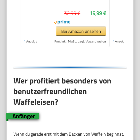
Backampel &
32,99 €
19,99 €
Antihaftbeschichtung,
ideal für
Kindergeburtstage,
Bei Amazon ansehen
Ostern &
*
Anzeige
Preis inkl. MwSt., zzgl. Versandkosten
*
Anzeige
Weihnachten, Farbe:
Rosa
Wer profitiert besonders von
benutzerfreundlichen
Waffeleisen?
Anfänger
Wenn du gerade erst mit dem Backen von Waffeln beginnst,