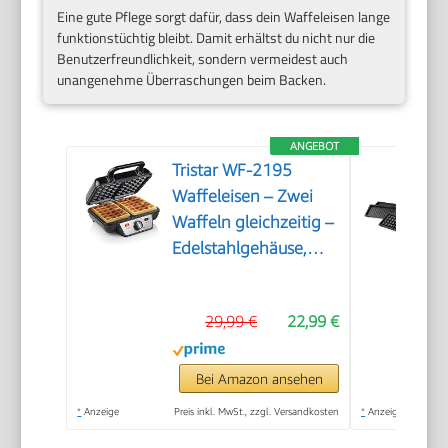
Eine gute Pflege sorgt dafür, dass dein Waffeleisen lange
funktionstüchtig bleibt. Damit erhältst du nicht nur die
Benutzerfreundlichkeit, sondern vermeidest auch
unangenehme Überraschungen beim Backen.
ANGEBOT
Tristar WF-2195
Waffeleisen – Zwei
Waffeln gleichzeitig –
Edelstahlgehäuse,
Antihaftbeschichtung,
1000 W, einstellbarer
29,99 €
22,99 €
Thermostat für
perfekte Bräunung,
Kontrollleuchten,
Bei Amazon ansehen
einfache Reinigung
*
Anzeige
Preis inkl. MwSt., zzgl. Versandkosten
*
Anzeige