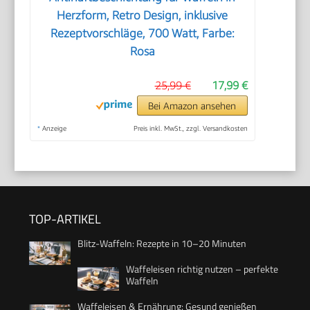
Herzform, Retro Design, inklusive
Rezeptvorschläge, 700 Watt, Farbe:
Rosa
25,99 €
17,99 €
Bei Amazon ansehen
*
Anzeige
Preis inkl. MwSt., zzgl. Versandkosten
TOP-ARTIKEL
Blitz-Waffeln: Rezepte in 10–20 Minuten
Waffeleisen richtig nutzen – perfekte
Waffeln
Waffeleisen & Ernährung: Gesund genießen