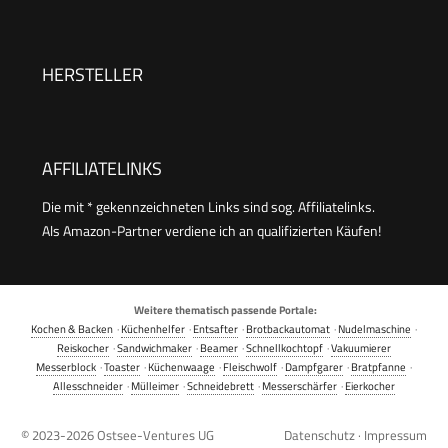
Edelstahlgehäuse,
Antihaftbeschichtung, 1000 W, einstellbarer
Thermostat für perfekte Bräunung,
HERSTELLER
Kontrollleuchten, einfache Reinigung
AFFILIATELINKS
Die mit * gekennzeichneten Links sind sog. Affiliatelinks.
Als Amazon-Partner verdiene ich an qualifizierten Käufen!
Weitere thematisch passende Portale:
Kochen & Backen
·
Küchenhelfer
·
Entsafter
·
Brotbackautomat
·
Nudelmaschine
·
Reiskocher
·
Sandwichmaker
·
Beamer
·
Schnellkochtopf
·
Vakuumierer
Messerblock
·
Toaster
·
Küchenwaage
·
Fleischwolf
·
Dampfgarer
·
Bratpfanne
·
Allesschneider
·
Mülleimer
·
Schneidebrett
·
Messerschärfer
·
Eierkocher
© 2023-2026
Ostsee-Ventures UG
Datenschutz
·
Impressum