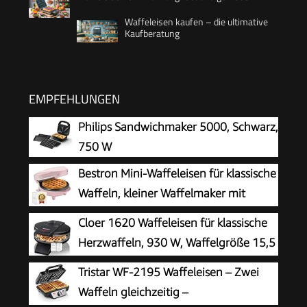
Waffeleisen kaufen – die ultimative
Kaufberatung
EMPFEHLUNGEN
Philips Sandwichmaker 5000, Schwarz,
750 W
Bestron Mini-Waffeleisen für klassische
Waffeln, kleiner Waffelmaker mit
Antihaftbeschichtung, für
Cloer 1620 Waffeleisen für klassische
Kindergeburtstage, Familienfeiern, Ostern oder
Herzwaffeln, 930 W, Waffelgröße 15,5
Weihnachten, Retro Design, 550 Watt, Farbe:
cm, stufenlos wählbarer
Tristar WF-2195 Waffeleisen – Zwei
Rosa
Bräunungsgrad, schwarz
Waffeln gleichzeitig –