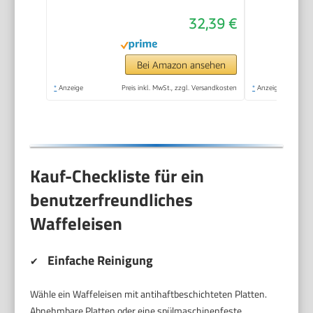
stufenlos wählbarer
32,39 €
Bräunungsgrad, weiß,
Metall
Bei Amazon ansehen
*
Anzeige
Preis inkl. MwSt., zzgl. Versandkosten
*
Anzeige
Kauf-Checkliste für ein
benutzerfreundliches
Waffeleisen
Einfache Reinigung
✔
Wähle ein Waffeleisen mit antihaftbeschichteten Platten.
Abnehmbare Platten oder eine spülmaschinenfeste