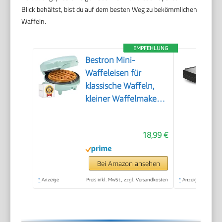
Blick behältst, bist du auf dem besten Weg zu bekömmlichen
Waffeln.
EMPFEHLUNG
Bestron Mini-
Waffeleisen für
klassische Waffeln,
kleiner Waffelmaker
mit
Antihaftbeschichtung,
18,99 €
für
Kindergeburtstage,
Familienfeiern,
Bei Amazon ansehen
Ostern oder
*
Anzeige
Preis inkl. MwSt., zzgl. Versandkosten
*
Anzeige
Weihnachten, Retro
Design, 550 Watt,
Farbe: Mint único