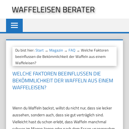
Zum
WAFFELEISEN BERATER
Inhalt
springen
Du bist hier:
Start
→
Magazin
→
FAQ
→ Welche Faktoren
beeinflussen die Bekömmlichkeit der Waffeln aus einem
Waffeleisen?
WELCHE FAKTOREN BEEINFLUSSEN DIE
BEKÖMMLICHKEIT DER WAFFELN AUS EINEM
WAFFELEISEN?
Wenn du Waffeln backst, willst du nicht nur, dass sie lecker
aussehen, sondern auch, dass sie gut verträglich sind.
Vielleicht hast du schon erlebt, dass Waffeln manchmal
schwer im Magen liegen oder nach dem Essen unangenehm