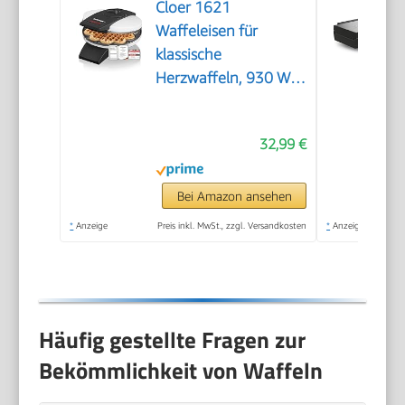
Cloer 1621
Waffeleisen für
klassische
Herzwaffeln, 930 W,
Waffelgröße 15,5 cm,
stufenlos wählbarer
32,99 €
Bräunungsgrad, weiß,
Metall
Bei Amazon ansehen
*
Anzeige
Preis inkl. MwSt., zzgl. Versandkosten
*
Anzeige
Häufig gestellte Fragen zur
Bekömmlichkeit von Waffeln