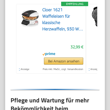
EMPFEHLUNG
Cloer 1621
Waffeleisen für
klassische
Herzwaffeln, 930 W,
Waffelgröße 15,5 cm,
stufenlos wählbarer
32,99 €
Bräunungsgrad, weiß,
Metall
Bei Amazon ansehen
*
Anzeige
Preis inkl. MwSt., zzgl. Versandkosten
*
Anzeige
Pflege und Wartung für mehr
Bekömmlichkeit beim