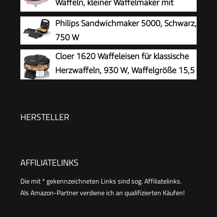
Waffeln, kleiner Waffelmaker mit
Kindergeburtstage, Ostern & Weihnachten,
Antihaftbeschichtung, für Kindergeburtstage,
Philips Sandwichmaker 5000, Schwarz,
Farbe: Rosa
Familienfeiern, Ostern oder Weihnachten, Retro
750 W
Design, 550 Watt, Farbe: Rosa
Cloer 1620 Waffeleisen für klassische
Herzwaffeln, 930 W, Waffelgröße 15,5
cm, stufenlos wählbarer
Bräunungsgrad, schwarz
HERSTELLER
AFFILIATELINKS
Die mit * gekennzeichneten Links sind sog. Affiliatelinks.
Als Amazon-Partner verdiene ich an qualifizierten Käufen!