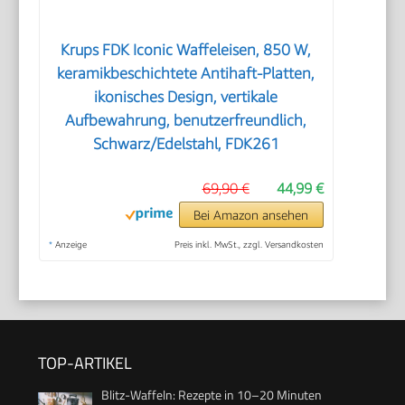
Krups FDK Iconic Waffeleisen, 850 W,
keramikbeschichtete Antihaft-Platten,
ikonisches Design, vertikale
Aufbewahrung, benutzerfreundlich,
Schwarz/Edelstahl, FDK261
69,90 €
44,99 €
Bei Amazon ansehen
*
Anzeige
Preis inkl. MwSt., zzgl. Versandkosten
TOP-ARTIKEL
Blitz-Waffeln: Rezepte in 10–20 Minuten