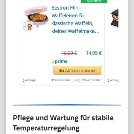
ANGEBOT
Bestron Mini-
Waffeleisen für
klassische Waffeln,
kleiner Waffelmaker
mit
Antihaftbeschichtung,
18,99 €
14,99 €
für
Kindergeburtstage,
Familienfeiern,
Bei Amazon ansehen
Ostern oder
*
Anzeige
Preis inkl. MwSt., zzgl. Versandkosten
*
Anzeige
Weihnachten, Retro
Design, 550 Watt,
Farbe: Rosa
Pflege und Wartung für stabile
Temperaturregelung