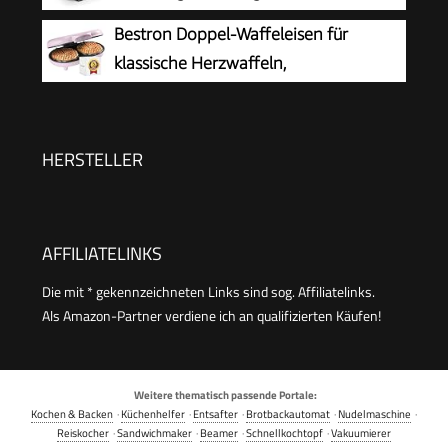
Edelstahlgehäuse,
Bestron Doppel-Waffeleisen für
Antihaftbeschichtung, 1000 W, einstellbarer
klassische Herzwaffeln,
Thermostat für perfekte Bräunung,
Herzwaffeleisen mit Backampel &
Kontrollleuchten, einfache Reinigung
Antihaftbeschichtung, ideal für
Kindergeburtstage, Ostern & Weihnachten,
HERSTELLER
Farbe: Rosa
AFFILIATELINKS
Die mit * gekennzeichneten Links sind sog. Affiliatelinks.
Als Amazon-Partner verdiene ich an qualifizierten Käufen!
Weitere thematisch passende Portale:
Kochen & Backen
·
Küchenhelfer
·
Entsafter
·
Brotbackautomat
·
Nudelmaschine
·
Reiskocher
·
Sandwichmaker
·
Beamer
·
Schnellkochtopf
·
Vakuumierer