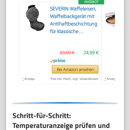
ANGEBOT
SEVERIN Waffeleisen,
Waffelbackgerät mit
Antihaftbeschichtung
für klassische
Herzwaffeln,
platzsparend und
39,99 €
24,99 €
praktisch, ca. 1.300 W
Leistung,
schwarz/Edelstal, WA
Bei Amazon ansehen
2103
*
Anzeige
Preis inkl. MwSt., zzgl. Versandkosten
*
Anzeige
Schritt-für-Schritt:
Temperaturanzeige prüfen und