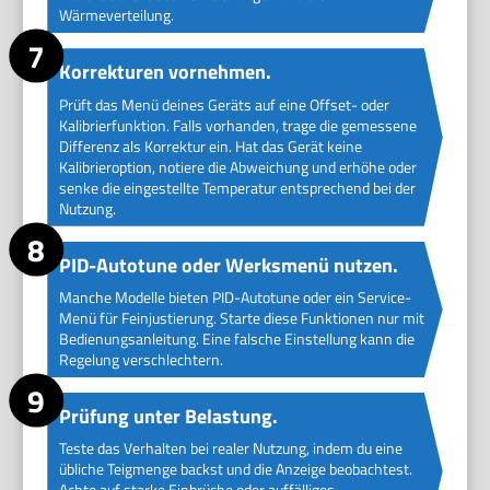
Wärmeverteilung.
Korrekturen vornehmen.
Prüft das Menü deines Geräts auf eine Offset- oder
Kalibrierfunktion. Falls vorhanden, trage die gemessene
Differenz als Korrektur ein. Hat das Gerät keine
Kalibrieroption, notiere die Abweichung und erhöhe oder
senke die eingestellte Temperatur entsprechend bei der
Nutzung.
PID-Autotune oder Werksmenü nutzen.
Manche Modelle bieten PID-Autotune oder ein Service-
Menü für Feinjustierung. Starte diese Funktionen nur mit
Bedienungsanleitung. Eine falsche Einstellung kann die
Regelung verschlechtern.
Prüfung unter Belastung.
Teste das Verhalten bei realer Nutzung, indem du eine
übliche Teigmenge backst und die Anzeige beobachtest.
Achte auf starke Einbrüche oder auffälliges