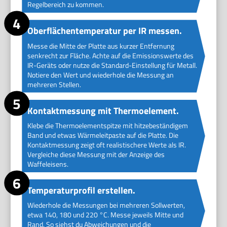
Regelbereich zu kommen.
Oberflächentemperatur per IR messen.
Messe die Mitte der Platte aus kurzer Entfernung
senkrecht zur Fläche. Achte auf die Emissionswerte des
IR-Geräts oder nutze die Standard-Einstellung für Metall.
Notiere den Wert und wiederhole die Messung an
mehreren Stellen.
Kontaktmessung mit Thermoelement.
Klebe die Thermoelementspitze mit hitzebeständigem
Band und etwas Wärmeleitpaste auf die Platte. Die
Kontaktmessung zeigt oft realistischere Werte als IR.
Vergleiche diese Messung mit der Anzeige des
Waffeleisens.
Temperaturprofil erstellen.
Wiederhole die Messungen bei mehreren Sollwerten,
etwa 140, 180 und 220 °C. Messe jeweils Mitte und
Rand. So siehst du Abweichungen und die