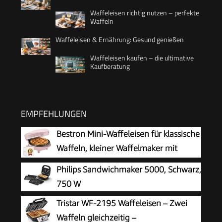
Waffeleisen richtig nutzen – perfekte
Waffeln
Waffeleisen & Ernährung: Gesund genießen
Waffeleisen kaufen – die ultimative
Kaufberatung
EMPFEHLUNGEN
Bestron Mini-Waffeleisen für klassische
Waffeln, kleiner Waffelmaker mit
Antihaftbeschichtung, für
Philips Sandwichmaker 5000, Schwarz,
Kindergeburtstage, Familienfeiern, Ostern oder
750 W
Weihnachten, Retro Design, 550 Watt, Farbe:
Tristar WF-2195 Waffeleisen – Zwei
Rosa
Waffeln gleichzeitig –