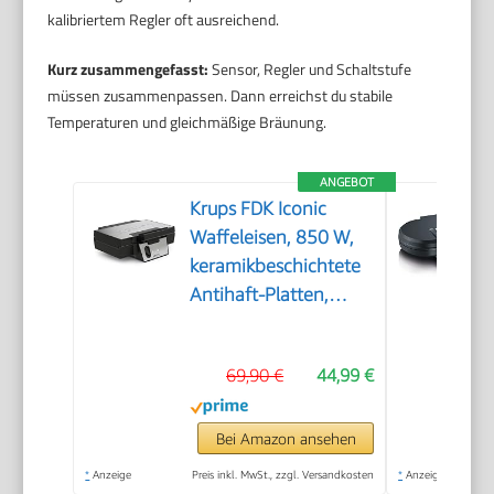
kalibriertem Regler oft ausreichend.
Kurz zusammengefasst:
Sensor, Regler und Schaltstufe
müssen zusammenpassen. Dann erreichst du stabile
Temperaturen und gleichmäßige Bräunung.
ANGEBOT
Krups FDK Iconic
Waffeleisen, 850 W,
keramikbeschichtete
Antihaft-Platten,
ikonisches Design,
vertikale
69,90 €
44,99 €
Aufbewahrung,
benutzerfreundlich,
Schwarz/Edelstahl,
Bei Amazon ansehen
FDK261
*
Anzeige
Preis inkl. MwSt., zzgl. Versandkosten
*
Anzeige