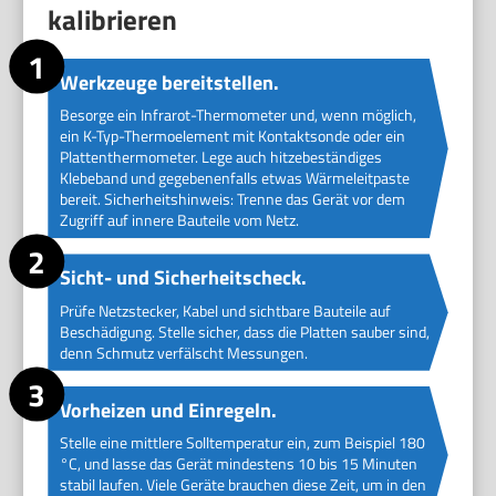
kalibrieren
Werkzeuge bereitstellen.
Besorge ein Infrarot-Thermometer und, wenn möglich,
ein K-Typ-Thermoelement mit Kontaktsonde oder ein
Plattenthermometer. Lege auch hitzebeständiges
Klebeband und gegebenenfalls etwas Wärmeleitpaste
bereit. Sicherheitshinweis: Trenne das Gerät vor dem
Zugriff auf innere Bauteile vom Netz.
Sicht- und Sicherheitscheck.
Prüfe Netzstecker, Kabel und sichtbare Bauteile auf
Beschädigung. Stelle sicher, dass die Platten sauber sind,
denn Schmutz verfälscht Messungen.
Vorheizen und Einregeln.
Stelle eine mittlere Solltemperatur ein, zum Beispiel 180
°C, und lasse das Gerät mindestens 10 bis 15 Minuten
stabil laufen. Viele Geräte brauchen diese Zeit, um in den