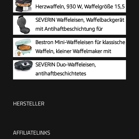
Herzwaffeln, 930 W, Waffelgröße 15,5
cm, stufenlos wählbarer
SEVERIN Waffeleisen, Waffelbackgerät
Bräunungsgrad, schwarz
mit Antihaftbeschichtung für
klassische Herzwaffeln, platzsparend
Bestron Mini-Waffeleisen für klassische
und praktisch, ca. 1.300 W Leistung,
Waffeln, kleiner Waffelmaker mit
schwarz/Edelstal, WA 2103
Antihaftbeschichtung, für
SEVERIN Duo-Waffeleisen,
Kindergeburtstage, Familienfeiern, Ostern oder
antihaftbeschichtetes
Weihnachten, Retro Design, 550 Watt, Farbe:
Doppelwaffeleisen für zwei klassische
Mint único
Herzwaffeln, Herzwaffeleisen im Slim-Design,
ca. 1.200 W Leistung, schwarz, WA 2106
HERSTELLER
AFFILIATELINKS