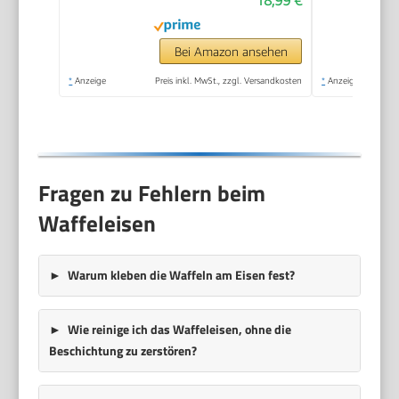
18,99 €
für
Kindergeburtstage,
Familienfeiern,
Bei Amazon ansehen
Ostern oder
*
Anzeige
Preis inkl. MwSt., zzgl. Versandkosten
*
Anzeige
Weihnachten, Retro
Design, 550 Watt,
Farbe: Mint único
Fragen zu Fehlern beim
Waffeleisen
Warum kleben die Waffeln am Eisen fest?
Wie reinige ich das Waffeleisen, ohne die
Beschichtung zu zerstören?