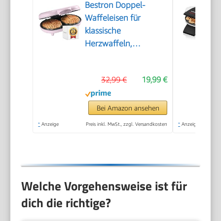
Bestron Doppel-
Waffeleisen für
klassische
Herzwaffeln,
Herzwaffeleisen mit
Backampel &
32,99 €
19,99 €
Antihaftbeschichtung,
ideal für
Kindergeburtstage,
Bei Amazon ansehen
Ostern &
*
Anzeige
Preis inkl. MwSt., zzgl. Versandkosten
*
Anzeige
Weihnachten, Farbe:
Rosa
Welche Vorgehensweise ist für
dich die richtige?