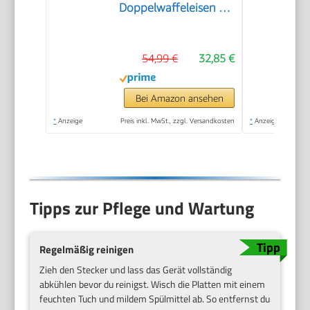
Doppelwaffeleisen für
zwei klassische
Herzwaffeln,
54,99 €
32,85 €
Herzwaffeleisen im
Slim-Design, ca. 1.200
W Leistung, schwarz,
Bei Amazon ansehen
WA 2106
*
Anzeige
Preis inkl. MwSt., zzgl. Versandkosten
*
Anzeige
Tipps zur Pflege und Wartung
Regelmäßig reinigen
Zieh den Stecker und lass das Gerät vollständig
abkühlen bevor du reinigst. Wisch die Platten mit einem
feuchten Tuch und mildem Spülmittel ab. So entfernst du