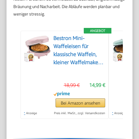
Bräunung und Nacharbeit. Die Abläufe werden planbar und
weniger stressig.
ANGEBOT
Bestron Mini-
Waffeleisen für
klassische Waffeln,
kleiner Waffelmaker
mit
Antihaftbeschichtung,
18,99 €
14,99 €
für
Kindergeburtstage,
Familienfeiern,
Bei Amazon ansehen
Ostern oder
*
Anzeige
Preis inkl. MwSt., zzgl. Versandkosten
*
Anzeige
Weihnachten, Retro
Design, 550 Watt,
Farbe: Rosa