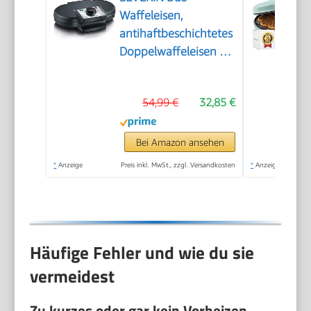
Waffeleisen,
antihaftbeschichtetes
Doppelwaffeleisen für
zwei klassische
Herzwaffeln,
54,99 €
32,85 €
Herzwaffeleisen im
Slim-Design, ca. 1.200
W Leistung, schwarz,
Bei Amazon ansehen
WA 2106
*
Anzeige
Preis inkl. MwSt., zzgl. Versandkosten
*
Anzeige
Häufige Fehler und wie du sie
vermeidest
Zu kurzes oder gar kein Vorheizen