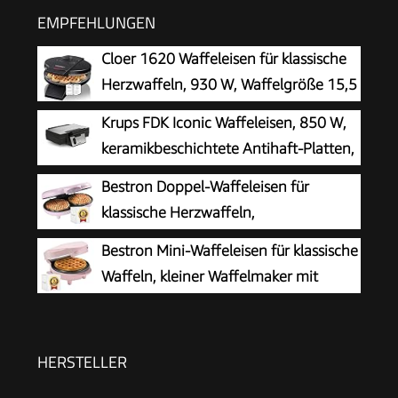
EMPFEHLUNGEN
Cloer 1620 Waffeleisen für klassische
Herzwaffeln, 930 W, Waffelgröße 15,5
cm, stufenlos wählbarer
Krups FDK Iconic Waffeleisen, 850 W,
Bräunungsgrad, schwarz
keramikbeschichtete Antihaft-Platten,
ikonisches Design, vertikale
Bestron Doppel-Waffeleisen für
Aufbewahrung, benutzerfreundlich,
klassische Herzwaffeln,
Schwarz/Edelstahl, FDK261
Herzwaffeleisen mit Backampel &
Bestron Mini-Waffeleisen für klassische
Antihaftbeschichtung, ideal für
Waffeln, kleiner Waffelmaker mit
Kindergeburtstage, Ostern & Weihnachten,
Antihaftbeschichtung, für
Farbe: Rosa
Kindergeburtstage, Familienfeiern, Ostern oder
Weihnachten, Retro Design, 550 Watt, Farbe:
HERSTELLER
Rosa