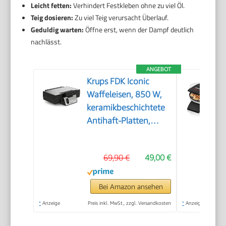
Leicht fetten:
Verhindert Festkleben ohne zu viel Öl.
Teig dosieren:
Zu viel Teig verursacht Überlauf.
Geduldig warten:
Öffne erst, wenn der Dampf deutlich
nachlässt.
ANGEBOT
Krups FDK Iconic
Waffeleisen, 850 W,
keramikbeschichtete
Antihaft-Platten,
ikonisches Design,
vertikale
69,90 €
49,00 €
Aufbewahrung,
benutzerfreundlich,
Schwarz/Edelstahl,
Bei Amazon ansehen
FDK261
*
Anzeige
Preis inkl. MwSt., zzgl. Versandkosten
*
Anzeige