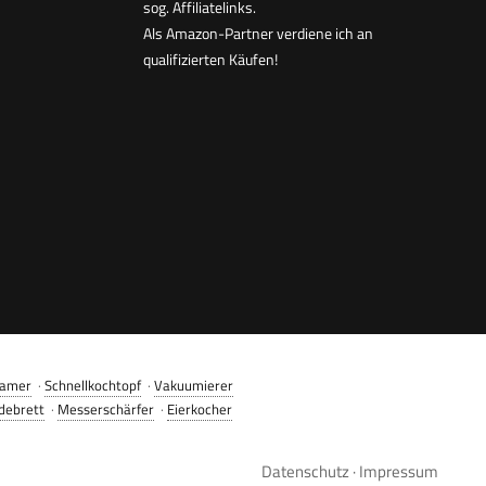
sog. Affiliatelinks.
Als Amazon-Partner verdiene ich an
qualifizierten Käufen!
amer
·
Schnellkochtopf
·
Vakuumierer
debrett
·
Messerschärfer
·
Eierkocher
Datenschutz
·
Impressum