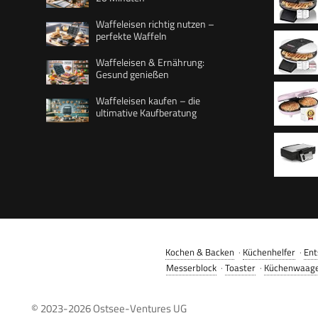
Waffeleisen richtig nutzen –
perfekte Waffeln
Waffelg
Waffeleisen & Ernährung:
wählbar
Gesund genießen
schwarz
Waffeleisen kaufen – die
Waffelg
ultimative Kaufberatung
wählbar
Metall
Herzwaf
& Antiha
Kinderg
Antihaft
Weihnac
Design,
benutzer
Kochen & Backen
·
Küchenhelfer
·
Ent
Schwarz
Messerblock
·
Toaster
·
Küchenwaag
© 2023-2026
Ostsee-Ventures UG