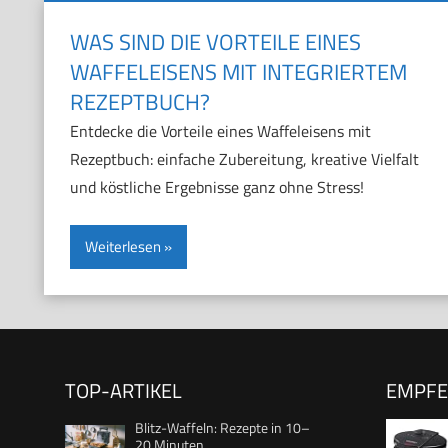
WAS SIND DIE VORTEILE EINES
WAFFELEISENS MIT INTEGRIERTEM
REZEPTBUCH?
Entdecke die Vorteile eines Waffeleisens mit
Rezeptbuch: einfache Zubereitung, kreative Vielfalt
und köstliche Ergebnisse ganz ohne Stress!
Weiterlesen
TOP-ARTIKEL
EMPF
Blitz-Waffeln: Rezepte in 10–
20 Minuten