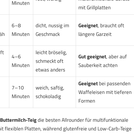
Minuten
mit Grillplatten
6–8
dicht, nussig im
Geeignet
, braucht oft
äh
Minuten
Geschmack
längere Garzeit
ft
leicht bröselig,
4–6
Gut geeignet
, aber auf
schmeckt oft
Minuten
Sauberkeit achten
etwas anders
Geeignet
bei passenden
7–10
weich, saftig,
Waffeleisen mit tieferen
Minuten
schokoladig
Formen
Buttermilch-Teig
die besten Allrounder für multifunktionale
mit flexiblen Platten, während glutenfreie und Low-Carb-Teige