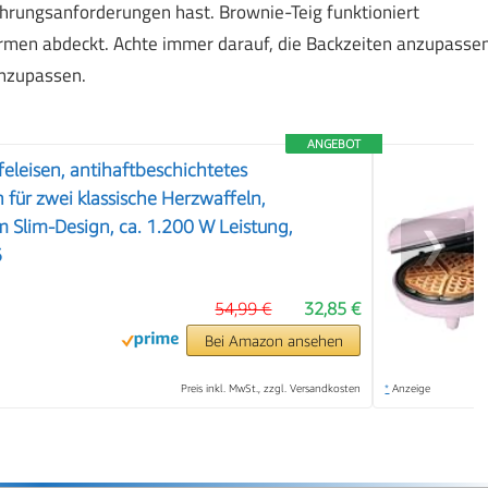
ährungsanforderungen hast. Brownie-Teig funktioniert
ormen abdeckt. Achte immer darauf, die Backzeiten anzupasse
anzupassen.
ANGEBOT
leisen, antihaftbeschichtetes
 für zwei klassische Herzwaffeln,
m Slim-Design, ca. 1.200 W Leistung,
❯
6
54,99 €
32,85 €
Bei Amazon ansehen
Preis inkl. MwSt., zzgl. Versandkosten
*
Anzeige