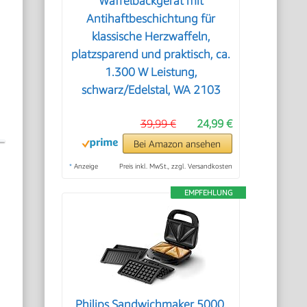
Waffelbackgerät mit
Antihaftbeschichtung für
klassische Herzwaffeln,
platzsparend und praktisch, ca.
1.300 W Leistung,
schwarz/Edelstal, WA 2103
39,99 €
24,99 €
Bei Amazon ansehen
*
Anzeige
Preis inkl. MwSt., zzgl. Versandkosten
EMPFEHLUNG
Philips Sandwichmaker 5000,