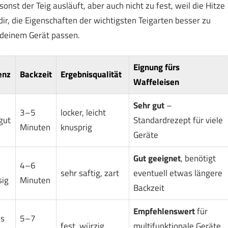
sonst der Teig ausläuft, aber auch nicht zu fest, weil die Hitze
 dir, die Eigenschaften der wichtigsten Teigarten besser zu
 deinem Gerät passen.
Eignung fürs
enz
Backzeit
Ergebnisqualität
Waffeleisen
Sehr gut
–
3–5
locker, leicht
 gut
Standardrezept für viele
Minuten
knusprig
Geräte
Gut geeignet
, benötigt
4–6
sehr saftig, zart
eventuell etwas längere
sig
Minuten
Backzeit
Empfehlenswert
für
is
5–7
fest, würzig
multifunktionale Geräte