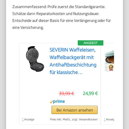
Zusammenfassend: Prüfe zuerst die Standardgarantie.
Schätze dann Reparaturkosten und Nutzungsdauer.
Entscheide auf dieser Basis für eine Verlängerung oder für
eine Versicherung.
ANGEBOT
SEVERIN Waffeleisen,
Waffelbackgerät mit
Antihaftbeschichtung
für klassische
Herzwaffeln,
platzsparend und
39,99 €
24,99 €
praktisch, ca. 1.300 W
Leistung,
schwarz/Edelstal, WA
Bei Amazon ansehen
2103
*
Anzeige
Preis inkl. MwSt., zzgl. Versandkosten
*
Anzeige