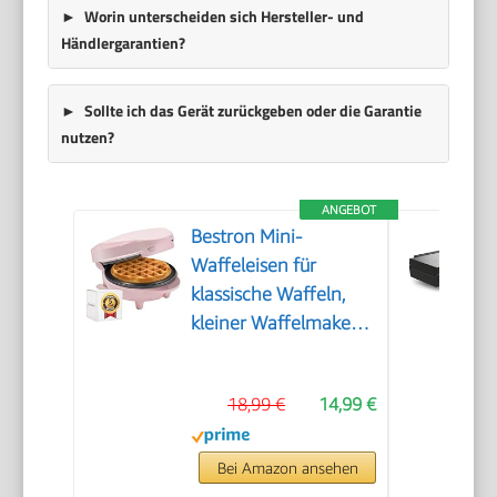
Worin unterscheiden sich Hersteller- und
Händlergarantien?
Sollte ich das Gerät zurückgeben oder die Garantie
nutzen?
ANGEBOT
Bestron Mini-
Waffeleisen für
klassische Waffeln,
kleiner Waffelmaker
mit
Antihaftbeschichtung,
18,99 €
14,99 €
für
Kindergeburtstage,
Familienfeiern,
Bei Amazon ansehen
Ostern oder