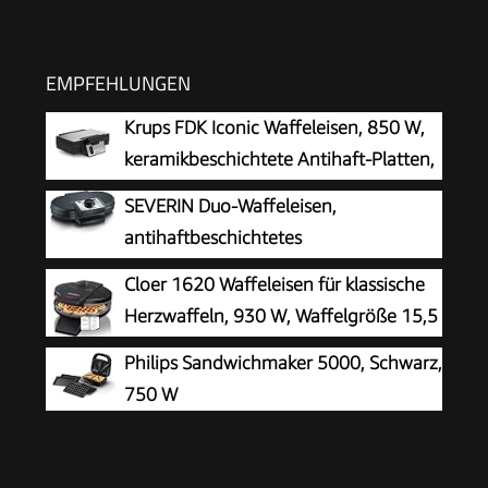
EMPFEHLUNGEN
Krups FDK Iconic Waffeleisen, 850 W,
keramikbeschichtete Antihaft-Platten,
ikonisches Design, vertikale
SEVERIN Duo-Waffeleisen,
Aufbewahrung, benutzerfreundlich,
antihaftbeschichtetes
Schwarz/Edelstahl, FDK261
Doppelwaffeleisen für zwei klassische
Cloer 1620 Waffeleisen für klassische
Herzwaffeln, Herzwaffeleisen im Slim-Design,
Herzwaffeln, 930 W, Waffelgröße 15,5
ca. 1.200 W Leistung, schwarz, WA 2106
cm, stufenlos wählbarer
Philips Sandwichmaker 5000, Schwarz,
Bräunungsgrad, schwarz
750 W