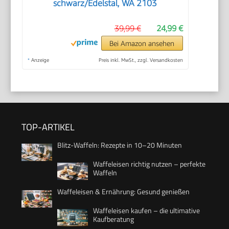
schwarz/Edelstal, WA 2103
39,99 €
24,99 €
Bei Amazon ansehen
*
Anzeige
Preis inkl. MwSt., zzgl. Versandkosten
TOP-ARTIKEL
Blitz-Waffeln: Rezepte in 10–20 Minuten
Waffeleisen richtig nutzen – perfekte
Waffeln
Waffeleisen & Ernährung: Gesund genießen
Waffeleisen kaufen – die ultimative
Kaufberatung