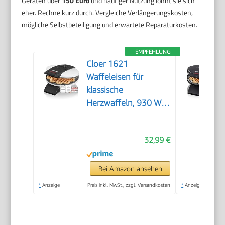
Geräten über
150 Euro
und häufiger Nutzung lohnt sie sich
eher. Rechne kurz durch. Vergleiche Verlängerungskosten,
mögliche Selbstbeteiligung und erwartete Reparaturkosten.
EMPFEHLUNG
Cloer 1621
Waffeleisen für
klassische
Herzwaffeln, 930 W,
Waffelgröße 15,5 cm,
stufenlos wählbarer
32,99 €
Bräunungsgrad, weiß,
Metall
Bei Amazon ansehen
*
Anzeige
Preis inkl. MwSt., zzgl. Versandkosten
*
Anzeige