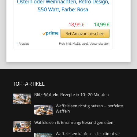
Ostern oder Weihnachten, Retro Design,
550 Watt, Farbe: Rosa
18,99 €
14,99 €
Bei Amazon ansehen
*
Anzeige
Preis inkl. MwSt., zzgl. Versandkosten
TOP-ARTIKEL
Blitz-Waffeln: Rezepte in 10–20 Minuten
Waffeleisen richtig nutzen – perfekte
Waffeln
Waffeleisen & Ernährung: Gesund genießen
Waffeleisen kaufen – die ultimative