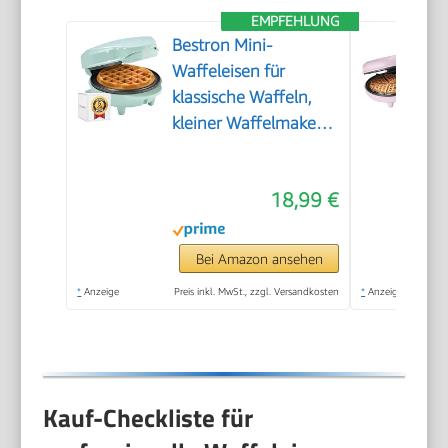
EMPFEHLUNG
Bestron Mini-
Waffeleisen für
klassische Waffeln,
kleiner Waffelmaker
mit
Antihaftbeschichtung,
18,99 €
für
Kindergeburtstage,
Familienfeiern,
Bei Amazon ansehen
Ostern oder
*
Anzeige
Preis inkl. MwSt., zzgl. Versandkosten
*
Anzeige
Weihnachten, Retro
Design, 550 Watt,
Farbe: Mint único
Kauf-Checkliste für