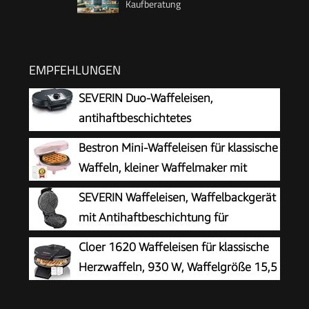
Kaufberatung
EMPFEHLUNGEN
SEVERIN Duo-Waffeleisen,
antihaftbeschichtetes
Doppelwaffeleisen für zwei klassische
Bestron Mini-Waffeleisen für klassische
Herzwaffeln, Herzwaffeleisen im Slim-Design,
Waffeln, kleiner Waffelmaker mit
ca. 1.200 W Leistung, schwarz, WA 2106
Antihaftbeschichtung, für
SEVERIN Waffeleisen, Waffelbackgerät
Kindergeburtstage, Familienfeiern, Ostern oder
mit Antihaftbeschichtung für
Weihnachten, Retro Design, 550 Watt, Farbe:
klassische Herzwaffeln, platzsparend
Cloer 1620 Waffeleisen für klassische
Rosa
und praktisch, ca. 1.300 W Leistung,
Herzwaffeln, 930 W, Waffelgröße 15,5
schwarz/Edelstal, WA 2103
cm, stufenlos wählbarer
Bräunungsgrad, schwarz