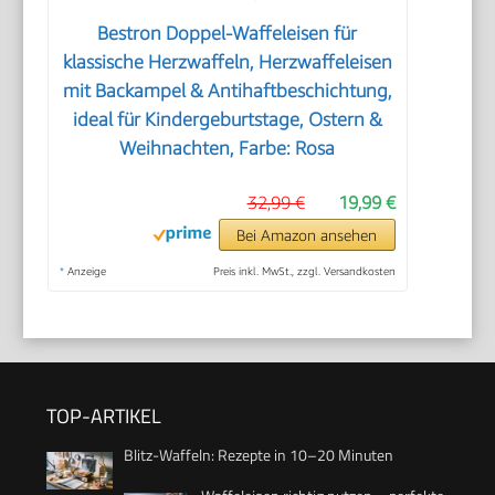
Bestron Doppel-Waffeleisen für
klassische Herzwaffeln, Herzwaffeleisen
mit Backampel & Antihaftbeschichtung,
ideal für Kindergeburtstage, Ostern &
Weihnachten, Farbe: Rosa
32,99 €
19,99 €
Bei Amazon ansehen
*
Anzeige
Preis inkl. MwSt., zzgl. Versandkosten
TOP-ARTIKEL
Blitz-Waffeln: Rezepte in 10–20 Minuten