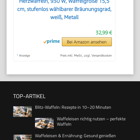
Herzwaffeln, 930 W, Waffelgröße 15,5
cm, stufenlos wählbarer Bräunungsgrad,
weiß, Metall
32,99 €
Bei Amazon ansehen
*
Anzeige
Preis inkl. MwSt., zzgl. Versandkosten
TOP-ARTIKEL
Blitz-Waffeln: Rezepte in 10–20 Minuten
Waffeleisen richtig nutzen – perfekte
Waffeln
Waffeleisen & Ernährung: Gesund genießen