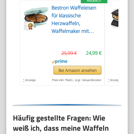
ANGEBOT
Bestron Waffeleisen
für klassische
Herzwaffeln,
Waffelmaker mit
Antihaftbeschichtung
für Waffeln in
25,99 €
24,99 €
Herzform, Retro
Design, 700 Watt,
Farbe: Mint
Bei Amazon ansehen
*
Anzeige
Preis inkl. MwSt., zzgl. Versandkosten
*
Anzeige
Häufig gestellte Fragen: Wie
weiß ich, dass meine Waffeln