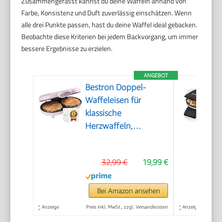
Zusammengefasst kannst du deine Waffeln anhand von
Farbe, Konsistenz und Duft zuverlässig einschätzen. Wenn
alle drei Punkte passen, hast du deine Waffel ideal gebacken.
Beobachte diese Kriterien bei jedem Backvorgang, um immer
bessere Ergebnisse zu erzielen.
ANGEBOT
Bestron Doppel-
Waffeleisen für
klassische
Herzwaffeln,
Herzwaffeleisen mit
Backampel &
32,99 €
19,99 €
Antihaftbeschichtung,
ideal für
Kindergeburtstage,
Bei Amazon ansehen
Ostern &
*
Anzeige
Preis inkl. MwSt., zzgl. Versandkosten
*
Anzeige
Weihnachten, Farbe: