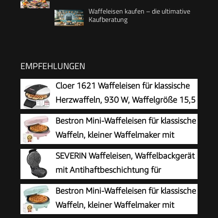
Waffeleisen kaufen – die ultimative
Kaufberatung
EMPFEHLUNGEN
Cloer 1621 Waffeleisen für klassische
Herzwaffeln, 930 W, Waffelgröße 15,5
cm, stufenlos wählbarer
Bestron Mini-Waffeleisen für klassische
Bräunungsgrad, weiß, Metall
Waffeln, kleiner Waffelmaker mit
Antihaftbeschichtung, für
SEVERIN Waffeleisen, Waffelbackgerät
Kindergeburtstage, Familienfeiern, Ostern oder
mit Antihaftbeschichtung für
Weihnachten, Retro Design, 550 Watt, Farbe:
klassische Herzwaffeln, platzsparend
Bestron Mini-Waffeleisen für klassische
Rosa
und praktisch, ca. 1.300 W Leistung,
Waffeln, kleiner Waffelmaker mit
schwarz/Edelstal, WA 2103