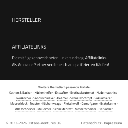
Antihaftbeschichtung, für
Kindergeburtstage, Familienfeiern, Ostern oder
Weihnachten, Retro Design, 550 Watt, Farbe:
HERSTELLER
Mint único
AFFILIATELINKS
Die mit * gekennzeichneten Links sind sog. Affiliatelinks.
Als Amazon-Partner verdiene ich an qualifizierten Käufen!
Weitere thematisch passende Portale:
Kochen & Backen
·
Küchenhelfer
·
Entsafter
·
Brotbackautomat
·
Nudelmaschine
·
Reiskocher
·
Sandwichmaker
·
Beamer
·
Schnellkochtopf
·
Vakuumierer
Messerblock
·
Toaster
·
Küchenwaage
·
Fleischwolf
·
Dampfgarer
·
Bratpfanne
·
Allesschneider
·
Mülleimer
·
Schneidebrett
·
Messerschärfer
·
Eierkocher
© 2023-2026
Ostsee-Ventures UG
Datenschutz
·
Impressum