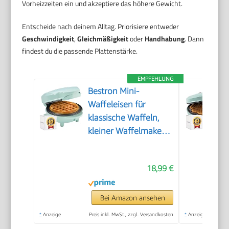
Vorheizzeiten ein und akzeptiere das höhere Gewicht.
Entscheide nach deinem Alltag. Priorisiere entweder
Geschwindigkeit
,
Gleichmäßigkeit
oder
Handhabung
. Dann
findest du die passende Plattenstärke.
EMPFEHLUNG
Bestron Mini-
Waffeleisen für
klassische Waffeln,
kleiner Waffelmaker
mit
Antihaftbeschichtung,
18,99 €
für
Kindergeburtstage,
Familienfeiern,
Bei Amazon ansehen
Ostern oder
*
Anzeige
Preis inkl. MwSt., zzgl. Versandkosten
*
Anzeige
Weihnachten, Retro