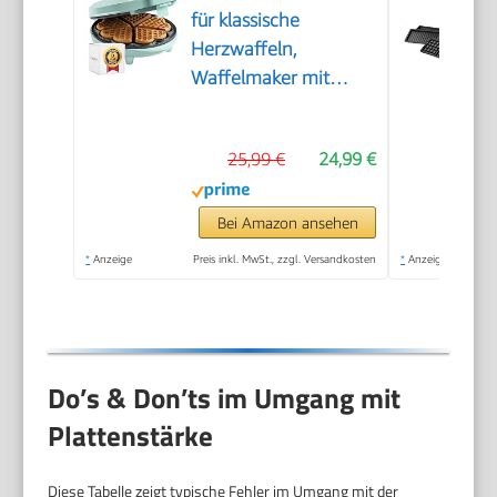
für klassische
Herzwaffeln,
Waffelmaker mit
Antihaftbeschichtung
für Waffeln in
25,99 €
24,99 €
Herzform, Retro
Design, 700 Watt,
Farbe: Mint
Bei Amazon ansehen
*
Anzeige
Preis inkl. MwSt., zzgl. Versandkosten
*
Anzeige
Do’s & Don’ts im Umgang mit
Plattenstärke
Diese Tabelle zeigt typische Fehler im Umgang mit der