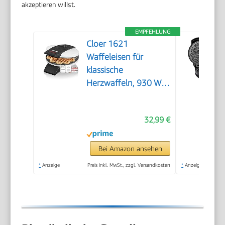
akzeptieren willst.
EMPFEHLUNG
Cloer 1621
Waffeleisen für
klassische
Herzwaffeln, 930 W,
Waffelgröße 15,5 cm,
stufenlos wählbarer
32,99 €
Bräunungsgrad, weiß,
Metall
Bei Amazon ansehen
*
Anzeige
Preis inkl. MwSt., zzgl. Versandkosten
*
Anzeige