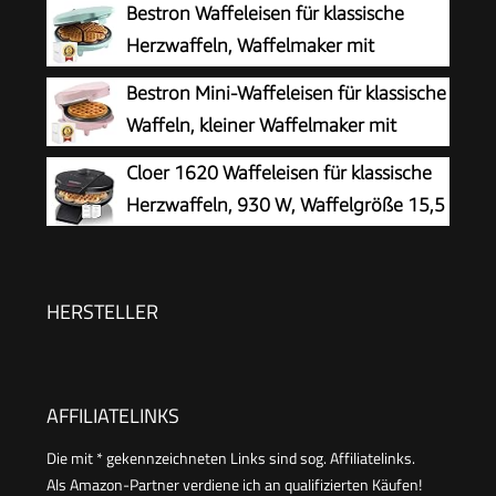
Bestron Waffeleisen für klassische
Kindergeburtstage, Familienfeiern, Ostern oder
Herzwaffeln, Waffelmaker mit
Weihnachten, Retro Design, 550 Watt, Farbe:
Antihaftbeschichtung für Waffeln in
Bestron Mini-Waffeleisen für klassische
Mint único
Herzform, Retro Design, 700 Watt, Farbe: Mint
Waffeln, kleiner Waffelmaker mit
Antihaftbeschichtung, für
Cloer 1620 Waffeleisen für klassische
Kindergeburtstage, Familienfeiern, Ostern oder
Herzwaffeln, 930 W, Waffelgröße 15,5
Weihnachten, Retro Design, 550 Watt, Farbe:
cm, stufenlos wählbarer
Rosa
Bräunungsgrad, schwarz
HERSTELLER
AFFILIATELINKS
Die mit * gekennzeichneten Links sind sog. Affiliatelinks.
Als Amazon-Partner verdiene ich an qualifizierten Käufen!