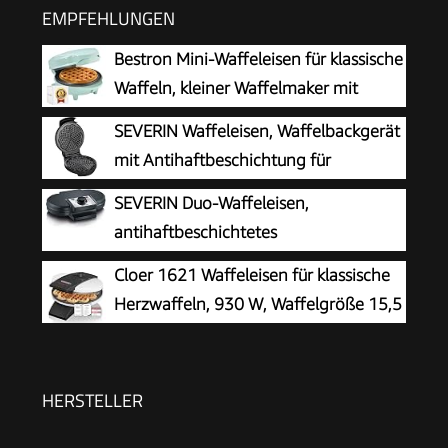
EMPFEHLUNGEN
Bestron Mini-Waffeleisen für klassische
Waffeln, kleiner Waffelmaker mit
Antihaftbeschichtung, für
SEVERIN Waffeleisen, Waffelbackgerät
Kindergeburtstage, Familienfeiern, Ostern oder
mit Antihaftbeschichtung für
Weihnachten, Retro Design, 550 Watt, Farbe:
klassische Herzwaffeln, platzsparend
SEVERIN Duo-Waffeleisen,
Mint único
und praktisch, ca. 1.300 W Leistung,
antihaftbeschichtetes
schwarz/Edelstal, WA 2103
Doppelwaffeleisen für zwei klassische
Cloer 1621 Waffeleisen für klassische
Herzwaffeln, Herzwaffeleisen im Slim-Design,
Herzwaffeln, 930 W, Waffelgröße 15,5
ca. 1.200 W Leistung, schwarz, WA 2106
cm, stufenlos wählbarer
Bräunungsgrad, weiß, Metall
HERSTELLER