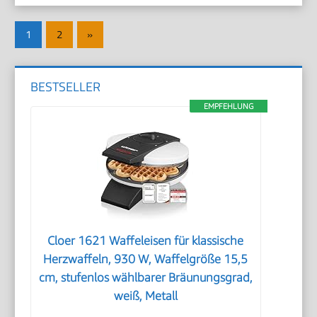
Seitennummerierung
Nächste
1
2
»
der
Beiträge
Beiträge
BESTSELLER
EMPFEHLUNG
Cloer 1621 Waffeleisen für klassische
Herzwaffeln, 930 W, Waffelgröße 15,5
cm, stufenlos wählbarer Bräunungsgrad,
weiß, Metall