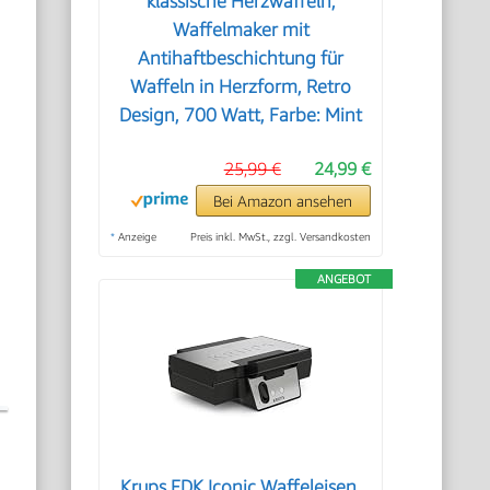
klassische Herzwaffeln,
Waffelmaker mit
Antihaftbeschichtung für
Waffeln in Herzform, Retro
Design, 700 Watt, Farbe: Mint
25,99 €
24,99 €
Bei Amazon ansehen
*
Anzeige
Preis inkl. MwSt., zzgl. Versandkosten
ANGEBOT
Krups FDK Iconic Waffeleisen,