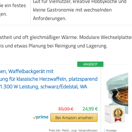
Gut für Vielnutzer, kreative Hobbyköche und
ie ein festes
kleine Gastronomie mit wechselnden
gen.
Anforderungen.
stheit und oft gleichmäßiger Wärme. Modulare Wechselplatte
reis und etwas Planung bei Reinigung und Lagerung.
ANGEBOT
en, Waffelbackgerät mit
ung für klassische Herzwaffeln, platzsparend
. 1.300 W Leistung, schwarz/Edelstal, WA
❯
39,99 €
24,99 €
Bei Amazon ansehen
Preis inkl. MwSt., zzgl. Versandkosten
*
Anzeige