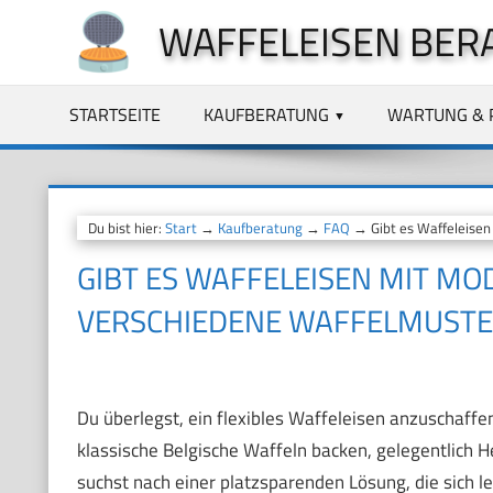
Zum
WAFFELEISEN BER
Inhalt
springen
STARTSEITE
KAUFBERATUNG
WARTUNG & 
Du bist hier:
Start
→
Kaufberatung
→
FAQ
→ Gibt es Waffeleisen
GIBT ES WAFFELEISEN MIT M
VERSCHIEDENE WAFFELMUSTE
Du überlegst, ein flexibles Waffeleisen anzuschaffen
klassische Belgische Waffeln backen, gelegentlich H
suchst nach einer platzsparenden Lösung, die sich le