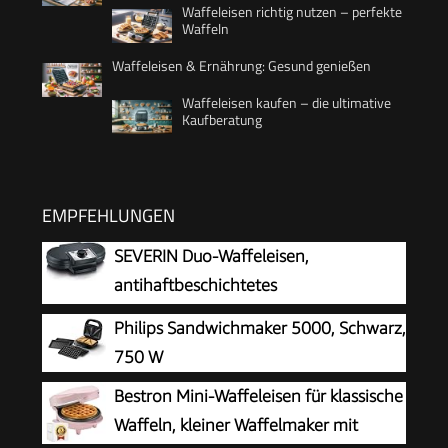
Waffeleisen richtig nutzen – perfekte
Waffeln
Waffeleisen & Ernährung: Gesund genießen
Waffeleisen kaufen – die ultimative
Kaufberatung
EMPFEHLUNGEN
SEVERIN Duo-Waffeleisen,
antihaftbeschichtetes
Doppelwaffeleisen für zwei klassische
Philips Sandwichmaker 5000, Schwarz,
Herzwaffeln, Herzwaffeleisen im Slim-Design,
750 W
ca. 1.200 W Leistung, schwarz, WA 2106
Bestron Mini-Waffeleisen für klassische
Waffeln, kleiner Waffelmaker mit