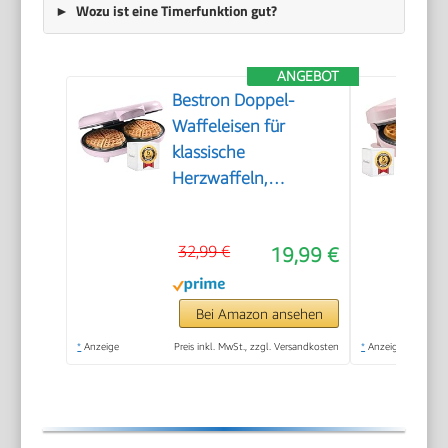
Wozu ist eine Timerfunktion gut?
ANGEBOT
Bestron Doppel-
Waffeleisen für
klassische
Herzwaffeln,
Herzwaffeleisen mit
Backampel &
32,99 €
19,99 €
Antihaftbeschichtung,
ideal für
Kindergeburtstage,
Bei Amazon ansehen
Ostern &
*
Anzeige
Preis inkl. MwSt., zzgl. Versandkosten
*
Anzeige
Weihnachten, Farbe:
Rosa