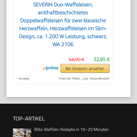
SEVERIN Duo-Waffeleisen,
antihaftbeschichtetes
Doppelwaffeleisen für zwei klassische
Herzwaffeln, Herzwaffeleisen im Slim-
Design, ca. 1.200 W Leistung, schwarz,
WA 2106
54,99 €
32,85 €
Bei Amazon ansehen
*
Anzeige
Preis inkl. MwSt., zzgl. Versandkosten
TOP-ARTIKEL
Blitz-Waffeln: Rezepte in 10–20 Minuten