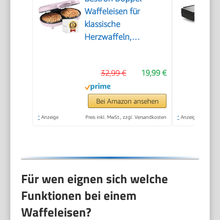
Waffeleisen für
klassische
Herzwaffeln,
Herzwaffeleisen mit
Backampel &
32,99 €
19,99 €
Antihaftbeschichtung,
ideal für
Kindergeburtstage,
Bei Amazon ansehen
Ostern &
*
Anzeige
Preis inkl. MwSt., zzgl. Versandkosten
*
Anzeige
Weihnachten, Farbe:
Rosa
Für wen eignen sich welche
Funktionen bei einem
Waffeleisen?