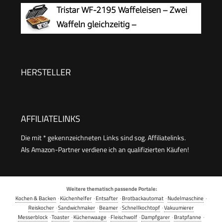
Antihaftbeschichtung, für
Tristar WF-2195 Waffeleisen – Zwei
Kindergeburtstage, Familienfeiern, Ostern oder
Waffeln gleichzeitig –
Weihnachten, Retro Design, 550 Watt, Farbe:
Edelstahlgehäuse,
Rosa
Antihaftbeschichtung, 1000 W, einstellbarer
Thermostat für perfekte Bräunung,
HERSTELLER
Kontrollleuchten, einfache Reinigung
AFFILIATELINKS
Die mit * gekennzeichneten Links sind sog. Affiliatelinks.
Als Amazon-Partner verdiene ich an qualifizierten Käufen!
Weitere thematisch passende Portale:
Kochen & Backen
·
Küchenhelfer
·
Entsafter
·
Brotbackautomat
·
Nudelmaschine
·
Reiskocher
·
Sandwichmaker
·
Beamer
·
Schnellkochtopf
·
Vakuumierer
Messerblock
·
Toaster
·
Küchenwaage
·
Fleischwolf
·
Dampfgarer
·
Bratpfanne
·