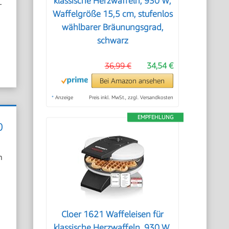
klassische Herzwaffeln, 930 W,
–
Waffelgröße 15,5 cm, stufenlos
wählbarer Bräunungsgrad,
schwarz
36,99 €
34,54 €
Bei Amazon ansehen
*
Anzeige
Preis inkl. MwSt., zzgl. Versandkosten
EMPFEHLUNG
D
n
Cloer 1621 Waffeleisen für
klassische Herzwaffeln, 930 W,