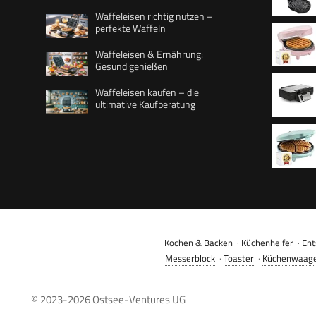
Waffeleisen richtig nutzen –
perfekte Waffeln
für klas
Waffeleisen & Ernährung:
platzspa
Gesund genießen
1.300 W
Waffeleisen kaufen – die
kleiner 
ultimative Kaufberatung
schwarz
Antihaft
Kinderg
Antihaft
Familien
Design,
Weihnac
benutzer
Antihaf
Watt, Fa
Schwarz
in Herzf
Watt, Fa
Kochen & Backen
·
Küchenhelfer
·
Ent
Messerblock
·
Toaster
·
Küchenwaag
© 2023-2026
Ostsee-Ventures UG