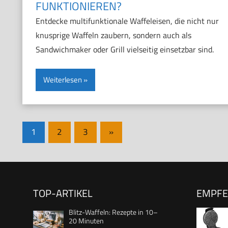
FUNKTIONIEREN?
Entdecke multifunktionale Waffeleisen, die nicht nur
knusprige Waffeln zaubern, sondern auch als
Sandwichmaker oder Grill vielseitig einsetzbar sind.
Weiterlesen
Seitennummerierung
Nächste
1
2
3
»
Beiträge
der
Beiträge
TOP-ARTIKEL
EMPF
Blitz-Waffeln: Rezepte in 10–
20 Minuten