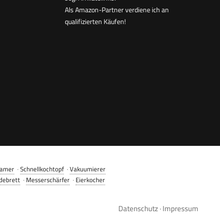
Als Amazon-Partner verdiene ich an
qualifizierten Käufen!
amer
·
Schnellkochtopf
·
Vakuumierer
debrett
·
Messerschärfer
·
Eierkocher
Datenschutz
·
Impressum