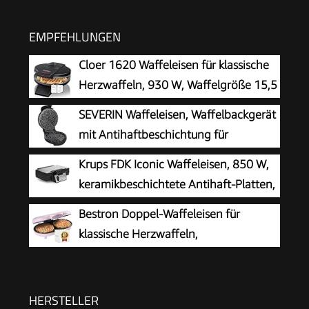
EMPFEHLUNGEN
Cloer 1620 Waffeleisen für klassische
Herzwaffeln, 930 W, Waffelgröße 15,5
cm, stufenlos wählbarer
SEVERIN Waffeleisen, Waffelbackgerät
Bräunungsgrad, schwarz
mit Antihaftbeschichtung für
klassische Herzwaffeln, platzsparend
Krups FDK Iconic Waffeleisen, 850 W,
und praktisch, ca. 1.300 W Leistung,
keramikbeschichtete Antihaft-Platten,
schwarz/Edelstal, WA 2103
ikonisches Design, vertikale
Bestron Doppel-Waffeleisen für
Aufbewahrung, benutzerfreundlich,
klassische Herzwaffeln,
Schwarz/Edelstahl, FDK261
Herzwaffeleisen mit Backampel &
Antihaftbeschichtung, ideal für
Kindergeburtstage, Ostern & Weihnachten,
HERSTELLER