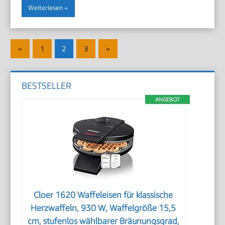
Weiterlesen
Seitennummerierung
Vorherige
Nächste
«
1
2
3
»
der
Beiträge
Beiträge
Beiträge
BESTSELLER
ANGEBOT
Cloer 1620 Waffeleisen für klassische
Herzwaffeln, 930 W, Waffelgröße 15,5
cm, stufenlos wählbarer Bräunungsgrad,